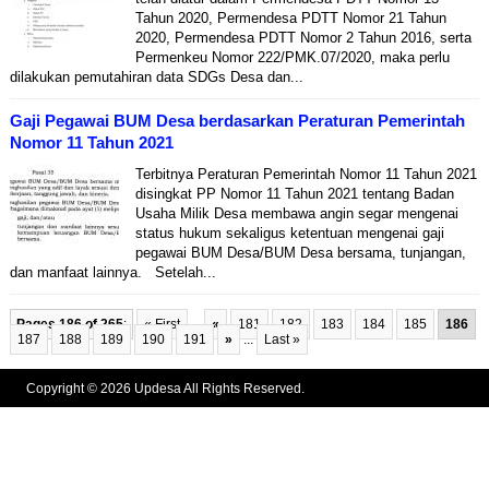
Tahun 2020, Permendesa PDTT Nomor 21 Tahun
2020, Permendesa PDTT Nomor 2 Tahun 2016, serta
Permenkeu Nomor 222/PMK.07/2020, maka perlu
dilakukan pemutahiran data SDGs Desa dan...
Gaji Pegawai BUM Desa berdasarkan Peraturan Pemerintah
Nomor 11 Tahun 2021
Terbitnya Peraturan Pemerintah Nomor 11 Tahun 2021
disingkat PP Nomor 11 Tahun 2021 tentang Badan
Usaha Milik Desa membawa angin segar mengenai
status hukum sekaligus ketentuan mengenai gaji
pegawai BUM Desa/BUM Desa bersama, tunjangan,
dan manfaat lainnya. Setelah...
Pages 186 of 265
:
« First
...
«
181
182
183
184
185
186
187
188
189
190
191
»
...
Last »
Copyright © 2026 Updesa All Rights Reserved.