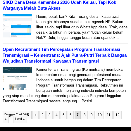
SIKD Dana Desa Kemenkeu 2026 Udah Keluar, Tapi Kok
Warganya Malah Buta Akses
Heem, betul, kan? Kita—orang desa—kalau awal
tahun gini biasanya sudah sibuk ngecek HP. Bukan
lihat saldo, tapi lihat grup WhatsApp desa. “Pak, dana
desa kita tahun ini berapa, ya?” “Udah keluar belum,
Nek?” Dulu, tinggal tunggu koran atau spanduk...
Open Recruitment Tim Percepatan Program Transformasi
Transmigrasi – Kementrans: Ajak Putra-Putri Terbaik Bangsa
Wujudkan Transformasi Kawasan Transmigrasi
Kementerian Transmigrasi (Kementrans) membuka
kesempatan emas bagi generasi profesional muda
Indonesia untuk bergabung dalam Tim Percepatan
Program Transformasi Transmigrasi. Rekrutmen ini
bertujuan untuk menjaring individu-individu kompeten
yang siap mendukung dan membantu pelaksanaan Program Unggulan
Transformasi Transmigrasi secara langsung. Posisi...
Pages 7 of 265
:
«
2
3
4
5
6
7
8
9
10
11
12
»
...
Last »