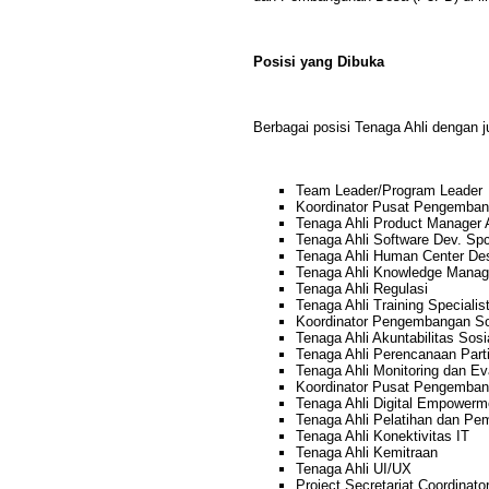
Posisi yang Dibuka
Berbagai posisi Tenaga Ahli dengan j
Team Leader/Program Leader
Koordinator Pusat Pengemban
Tenaga Ahli Product Manager Ap
Tenaga Ahli Software Dev. Spc 
Tenaga Ahli Human Center Desi
Tenaga Ahli Knowledge Mana
Tenaga Ahli Regulasi
Tenaga Ahli Training Specialis
Koordinator Pengembangan So
Tenaga Ahli Akuntabilitas Sosi
Tenaga Ahli Perencanaan Parti
Tenaga Ahli Monitoring dan Ev
Koordinator Pusat Pengemban
Tenaga Ahli Digital Empowerm
Tenaga Ahli Pelatihan dan Pe
Tenaga Ahli Konektivitas IT
Tenaga Ahli Kemitraan
Tenaga Ahli UI/UX
Project Secretariat Coordinat