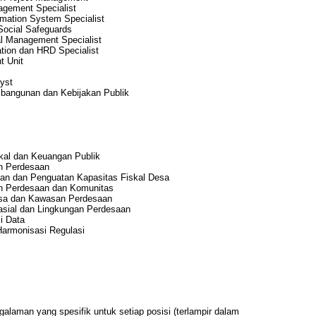
agement Specialist
mation System Specialist
Social Safeguards
al Management Specialist
ation dan HRD Specialist
t Unit
lyst
bangunan dan Kebijakan Publik
skal dan Keuangan Publik
n Perdesaan
han dan Penguatan Kapasitas Fiskal Desa
n Perdesaan dan Komunitas
sa dan Kawasan Perdesaan
sial dan Lingkungan Perdesaan
i Data
Harmonisasi Regulasi
galaman yang spesifik untuk setiap posisi (terlampir dalam