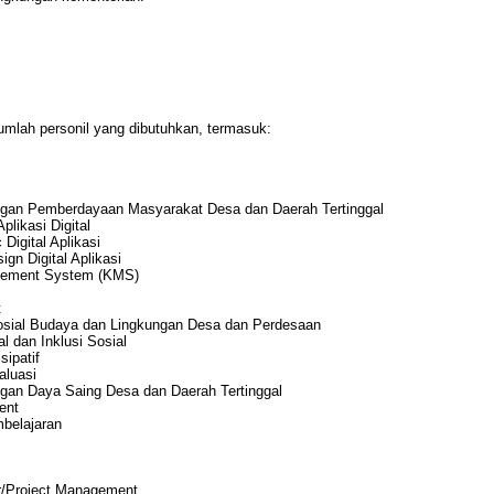
umlah personil yang dibutuhkan, termasuk:
gan Pemberdayaan Masyarakat Desa dan Daerah Tertinggal
likasi Digital
Digital Aplikasi
gn Digital Aplikasi
gement System (KMS)
t
sial Budaya dan Lingkungan Desa dan Perdesaan
al dan Inklusi Sosial
sipatif
aluasi
gan Daya Saing Desa dan Daerah Tertinggal
ent
mbelajaran
or/Project Management