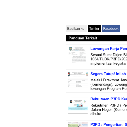
Bagikan ke:
Twitter
Facebook
Panduan Terkait
Lowongan Kerja Pe
Sesuai Surat Dirjen 
1034/TUDK/P3PD/2024 
implementasi kegiata
Segera Tutup! Inil
Melalui Direktorat Je
(Kemendagri). Lowong
lowongan Program Pen
Rekrutmen P3PD Ke
Rekrutmen P3PD ( Pr
Dalam Negeri (Kemend
dibuka...
P3PD : Pengertian, 