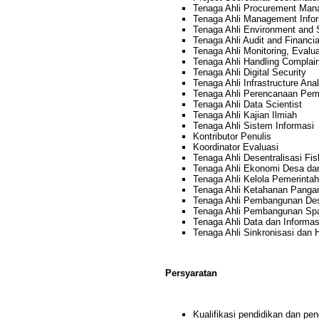
Tenaga Ahli Procurement Man
Tenaga Ahli Management Infor
Tenaga Ahli Environment and 
Tenaga Ahli Audit and Financi
Tenaga Ahli Monitoring, Evalu
Tenaga Ahli Handling Complain
Tenaga Ahli Digital Security
Tenaga Ahli Infrastructure Ana
Tenaga Ahli Perencanaan Pem
Tenaga Ahli Data Scientist
Tenaga Ahli Kajian Ilmiah
Tenaga Ahli Sistem Informasi
Kontributor Penulis
Koordinator Evaluasi
Tenaga Ahli Desentralisasi Fi
Tenaga Ahli Ekonomi Desa da
Tenaga Ahli Kelola Pemerinta
Tenaga Ahli Ketahanan Panga
Tenaga Ahli Pembangunan De
Tenaga Ahli Pembangunan Spa
Tenaga Ahli Data dan Informas
Tenaga Ahli Sinkronisasi dan 
Persyaratan
Kualifikasi pendidikan dan pen