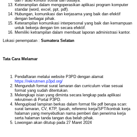
dan / atau kondisi sosial dan budaya.
Keterampilan dalam mengoperasikan aplikasi program komputer
standar (word, excel, ppt, pdf).
Hubungan, komunikasi dan kerjasama yang baik dan efektif
dengan berbagai pihak.
Keterampilan komunikasi interpersonal yang baik dan kemampuan
untuk bekerja dengan tim secara efektif.
Memiliki ketrampilan dalam membuat laporan administrasi kantor.
Lokasi penempatan :
Sumatera Selatan
Tata Cara Melamar
Pendaftaran melalui website P3PD dengan alamat
https://rekrutmen.p3pd.org/
Mengunduh format surat lamaran dan curriculum vitae sesuai
format yang sudah ditentukan.
Melengkapi isian yang diminta secara lengkap pada aplikasi
rekrutmen di Portal P3PD.
Mengupload lampiran berkas dalam format file pdf berupa scan:
surat lamaran, CV, KTP, Ijasah, referensi kerja/SPT/kontrak kerja
halaman yang menyebutkan nama pemberi dan penerima kerja
serta halaman tanda tangan dua belah pihak.
Lowongan akan ditutup pada 27 Maret 2024