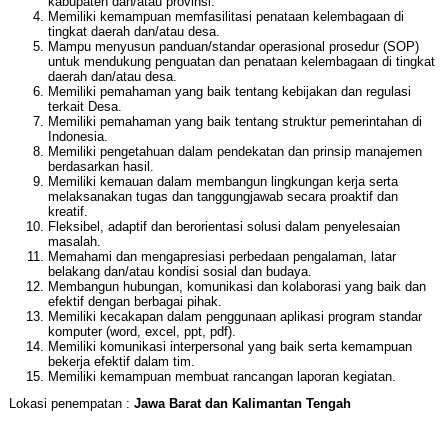
kabupaten dan/atau provinsi.
Memiliki kemampuan memfasilitasi penataan kelembagaan di
tingkat daerah dan/atau desa.
Mampu menyusun panduan/standar operasional prosedur (SOP)
untuk mendukung penguatan dan penataan kelembagaan di tingkat
daerah dan/atau desa.
Memiliki pemahaman yang baik tentang kebijakan dan regulasi
terkait Desa.
Memiliki pemahaman yang baik tentang struktur pemerintahan di
Indonesia.
Memiliki pengetahuan dalam pendekatan dan prinsip manajemen
berdasarkan hasil.
Memiliki kemauan dalam membangun lingkungan kerja serta
melaksanakan tugas dan tanggungjawab secara proaktif dan
kreatif.
Fleksibel, adaptif dan berorientasi solusi dalam penyelesaian
masalah.
Memahami dan mengapresiasi perbedaan pengalaman, latar
belakang dan/atau kondisi sosial dan budaya.
Membangun hubungan, komunikasi dan kolaborasi yang baik dan
efektif dengan berbagai pihak.
Memiliki kecakapan dalam penggunaan aplikasi program standar
komputer (word, excel, ppt, pdf).
Memiliki komunikasi interpersonal yang baik serta kemampuan
bekerja efektif dalam tim.
Memiliki kemampuan membuat rancangan laporan kegiatan.
Lokasi penempatan :
Jawa Barat dan Kalimantan Tengah