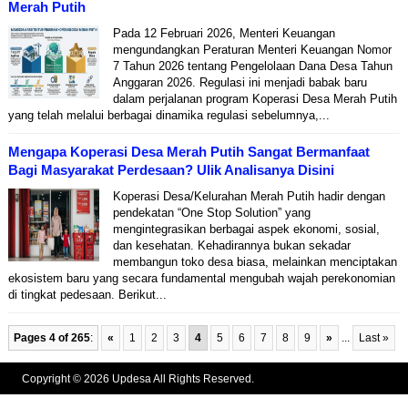
Merah Putih
Pada 12 Februari 2026, Menteri Keuangan
mengundangkan Peraturan Menteri Keuangan Nomor
7 Tahun 2026 tentang Pengelolaan Dana Desa Tahun
Anggaran 2026. Regulasi ini menjadi babak baru
dalam perjalanan program Koperasi Desa Merah Putih
yang telah melalui berbagai dinamika regulasi sebelumnya,...
Mengapa Koperasi Desa Merah Putih Sangat Bermanfaat
Bagi Masyarakat Perdesaan? Ulik Analisanya Disini
Koperasi Desa/Kelurahan Merah Putih hadir dengan
pendekatan “One Stop Solution” yang
mengintegrasikan berbagai aspek ekonomi, sosial,
dan kesehatan. Kehadirannya bukan sekadar
membangun toko desa biasa, melainkan menciptakan
ekosistem baru yang secara fundamental mengubah wajah perekonomian
di tingkat pedesaan. Berikut...
Pages 4 of 265
:
«
1
2
3
4
5
6
7
8
9
»
...
Last »
Copyright © 2026 Updesa All Rights Reserved.