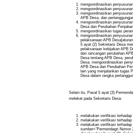
mengoordinasikan penyusunan
mengoordinasikan penyusuna
mengoordinasikan penyusunan
APB Desa, dan pertanggungj
mengoordinasikan penyusunan
Desa dan Perubahan Penjaba
mengoordinasikan tugas peran
mengoordinasikan penyusunan
pelaksanaan APB Desa[aturan
5 ayat (2) Sekretaris Desa m
pelaksanaan kebijakan APB D
dan rancangan perubahan APB
Desa tentang APB Desa, peru
Desa; mengoordinasikan penyu
APB Desa dan Perubahan Penj
lain yang menjalankan tugas
Desa dalam rangka pertanggu
Selain itu, Pasal 5 ayat (3) Permend
melekat pada Sekretaris Desa:
melakukan verifikasi terhada
melakukan verifikasi terhada
melakukan verifikasi terhada
sumber=”Permendagri Nomor 20