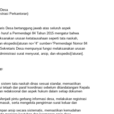
s Desa
strasi Perkantoran)
taris Desa bertanggung jawab atas seluruh aspek
3) huruf a Permendagri 84 Tahun 2015 mengatur bahwa
aksanakan urusan ketatausahaan seperti tata naskah,
 dan ekspedisi[aturan no=”4″ sumber=”Permendagri Nomor 84
 a Sekretaris Desa mempunyai fungsi melaksanakan urusan
ministrasi surat menyurat, arsip, dan ekspedisi[/aturan].
up:
 sistem tata naskah dinas sesuai standar, memastikan
lui telaah dan paraf koordinasi sebelum ditandatangani Kepala
tan redaksional dan aspek hukum dalam setiap dokumen
Menjadi pintu gerbang informasi desa, melakukan registrasi
masuk, serta mengelola pengiriman surat keluar dan
mpan arsip secara sistematis, memastikan kemudahan