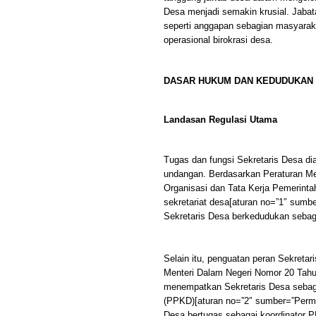
Desa menjadi semakin krusial. Jabata
seperti anggapan sebagian masyaraka
operasional birokrasi desa.
DASAR HUKUM DAN KEDUDUKAN 
Landasan Regulasi Utama
Tugas dan fungsi Sekretaris Desa di
undangan. Berdasarkan Peraturan Me
Organisasi dan Tata Kerja Pemerinta
sekretariat desa[aturan no=”1″ sumb
Sekretaris Desa berkedudukan sebaga
Selain itu, penguatan peran Sekreta
Menteri Dalam Negeri Nomor 20 Tah
menempatkan Sekretaris Desa sebag
(PPKD)[aturan no=”2″ sumber=”Perme
Desa bertugas sebagai koordinator P