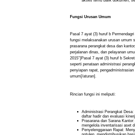
akses temu balik dokumen, se
Fungsi Urusan Umum
Pasal 7 ayat (3) huruf b Permendag
fungsi melaksanakan urusan umum se
prasarana perangkat desa dan kantor,
perjalanan dinas, dan pelayanan um
2015″]Pasal 7 ayat (3) huruf b Sek
seperti penataan administrasi peran
penyiapan rapat, pengadministrasian 
umum[/aturan].
Rincian fungsi ini meliputi:
Administrasi Perangkat Desa:
daftar hadir dan evaluasi kine
Prasarana dan Sarana Kantor:
mengelola inventarisasi aset 
Penyelenggaraan Rapat: Meny
notulen, mendistribusikan has