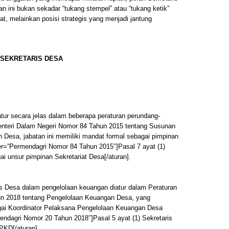
n ini bukan sekadar “tukang stempel” atau “tukang ketik”
t, melainkan posisi strategis yang menjadi jantung
SEKRETARIS DESA
atur secara jelas dalam beberapa peraturan perundang-
nteri Dalam Negeri Nomor 84 Tahun 2015 tentang Susunan
h Desa, jabatan ini memiliki mandat formal sebagai pimpinan
er=”Permendagri Nomor 84 Tahun 2015″]Pasal 7 ayat (1)
i unsur pimpinan Sekretariat Desa[/aturan].
ris Desa dalam pengelolaan keuangan diatur dalam Peraturan
un 2018 tentang Pengelolaan Keuangan Desa, yang
ai Koordinator Pelaksana Pengelolaan Keuangan Desa
ndagri Nomor 20 Tahun 2018″]Pasal 5 ayat (1) Sekretaris
PKD[/aturan].