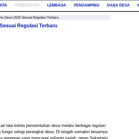
RITA
PEMERINTAH
LEMBAGA
PENDAMPING
DANA DESA
ris Desa 2026 Sesuai Regulasi Terbaru
 Sesuai Regulasi Terbaru
t tata kelola pemerintahan desa melalui berbagai regulasi
n fungsi setiap perangkat desa. Di tengah semakin besarnya
 anggaran yang mencapai miliaran rupiah, peran Sekretaris