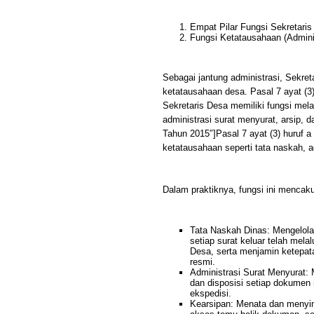
Empat Pilar Fungsi Sekretari
Fungsi Ketatausahaan (Admini
Sebagai jantung administrasi, Sekre
ketatausahaan desa. Pasal 7 ayat (
Sekretaris Desa memiliki fungsi mel
administrasi surat menyurat, arsip,
Tahun 2015″]Pasal 7 ayat (3) huruf
ketatausahaan seperti tata naskah, ad
Dalam praktiknya, fungsi ini mencak
Tata Naskah Dinas: Mengelola
setiap surat keluar telah mela
Desa, serta menjamin ketepa
resmi.
Administrasi Surat Menyurat: 
dan disposisi setiap dokumen 
ekspedisi.
Kearsipan: Menata dan menyi