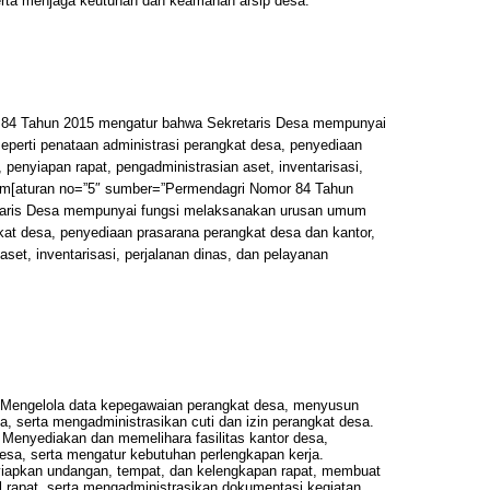
rta menjaga keutuhan dan keamanan arsip desa.
ri 84 Tahun 2015 mengatur bahwa Sekretaris Desa mempunyai
perti penataan administrasi perangkat desa, penyediaan
 penyiapan rapat, pengadministrasian aset, inventarisasi,
um[aturan no=”5″ sumber=”Permendagri Nomor 84 Tahun
retaris Desa mempunyai fungsi melaksanakan urusan umum
gkat desa, penyediaan prasarana perangkat desa dan kantor,
aset, inventarisasi, perjalanan dinas, dan pelayanan
 Mengelola data kepegawaian perangkat desa, menyusun
rja, serta mengadministrasikan cuti dan izin perangkat desa.
 Menyediakan dan memelihara fasilitas kantor desa,
desa, serta mengatur kebutuhan perlengkapan kerja.
iapkan undangan, tempat, dan kelengkapan rapat, membuat
il rapat, serta mengadministrasikan dokumentasi kegiatan.