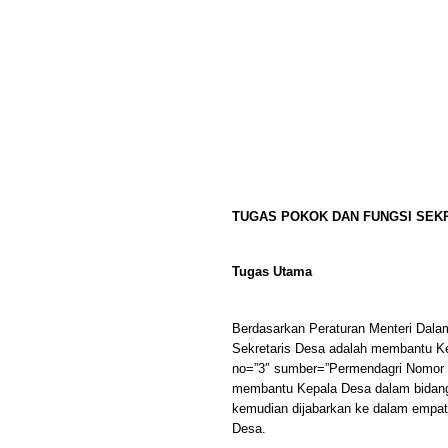
TUGAS POKOK DAN FUNGSI SEK
Tugas Utama
Berdasarkan Peraturan Menteri Dala
Sekretaris Desa adalah membantu Ke
no=”3″ sumber=”Permendagri Nomor 8
membantu Kepala Desa dalam bidang a
kemudian dijabarkan ke dalam empat 
Desa.