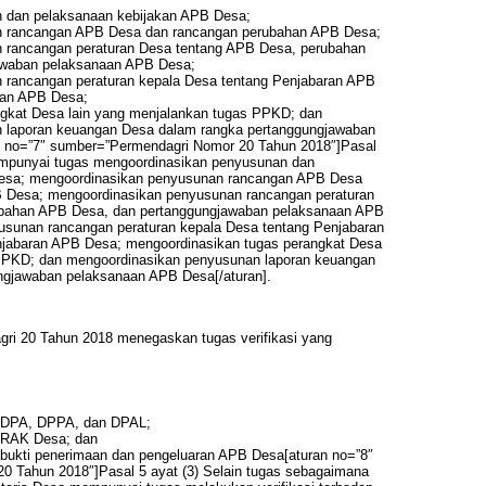
 dan pelaksanaan kebijakan APB Desa;
n rancangan APB Desa dan rancangan perubahan APB Desa;
 rancangan peraturan Desa tentang APB Desa, perubahan
awaban pelaksanaan APB Desa;
 rancangan peraturan kepala Desa tentang Penjabaran APB
ran APB Desa;
gkat Desa lain yang menjalankan tugas PPKD; dan
 laporan keuangan Desa dalam rangka pertanggungjawaban
 no=”7″ sumber=”Permendagri Nomor 20 Tahun 2018″]Pasal
empunyai tugas mengoordinasikan penyusunan dan
esa; mengoordinasikan penyusunan rancangan APB Desa
 Desa; mengoordinasikan penyusunan rancangan peraturan
bahan APB Desa, dan pertanggungjawaban pelaksanaan APB
sunan rancangan peraturan kepala Desa tentang Penjabaran
abaran APB Desa; mengoordinasikan tugas perangkat Desa
 PPKD; dan mengoordinasikan penyusunan laporan keuangan
ngjawaban pelaksanaan APB Desa[/aturan].
agri 20 Tahun 2018 menegaskan tugas verifikasi yang
p DPA, DPPA, dan DPAL;
p RAK Desa; dan
p bukti penerimaan dan pengeluaran APB Desa[aturan no=”8″
 Tahun 2018″]Pasal 5 ayat (3) Selain tugas sebagaimana