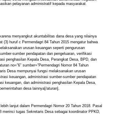
sikan pelayanan administratif kepada masyarakat.
l karena menyangkut akuntabilitas dana desa yang nilainya
yat (3) huruf c Permendagri 84 Tahun 2015 mengatur bahwa
elaksanakan urusan keuangan seperti pengurusan
 sumber-sumber pendapatan dan pengeluaran, verifikasi
rasi penghasilan Kepala Desa, Perangkat Desa, BPD, dan
[aturan no=”6″ sumber=”Permendagri Nomor 84 Tahun
etaris Desa mempunyai fungsi melaksanakan urusan
strasi keuangan, administrasi sumber-sumber pendapatan
rasi keuangan, dan administrasi penghasilan Kepala Desa,
emerintahan desa lainnya[/aturan].
r lebih lanjut dalam Permendagri Nomor 20 Tahun 2018. Pasal
8 merinci tugas Sekretaris Desa sebagai koordinator PPKD,