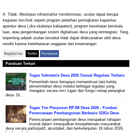
A: Tidak. Meskipun infrastruktur mendominasi, usulan dapat berupa
kegiatan non-fisik seperti program pelatihan peningkatan kapasitas
aparatur desa ( jika skalanya kabupaten), program kesehatan berskala
luas, atau pengembangan sistem digitalisasi desa yang terintegrasi. Yang
terpenting adalah usulan tersebut tidak dapat dilaksanakan oleh desa
sendiri karena keterbatasan anggaran dan kewenangan.
Bagikan ke:
Twitter
Facebook
Panduan Terkait
Tugas Sekretaris Desa 2026 Sesuai Regulasi Terbaru
Pemerintah terus berupaya memperkuat tata kelola
pemerintahan desa melalui berbagai regulasi yang
mengatur secara rinci tugas dan fungsi setiap perangkat
desa. Di...
Tugas Tim Penyusun RPJM Desa 2026 : Fondasi
Perencanaan Pembangunan Berbasis SDGs Desa
Perencanaan pembangunan desa merupakan tahapan
krusial dalam mewujudkan kesejahteraan masyarakat
desa secara partisipatif, akuntabel, dan berkelanjutan. Di tahun 2026,