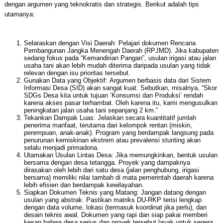
dengan argumen yang teknokratis dan strategis. Berikut adalah tips
utamanya:
Selaraskan dengan Visi Daerah: Pelajari dokumen Rencana
Pembangunan Jangka Menengah Daerah (RPJMD). Jika kabupaten
sedang fokus pada “Kemandirian Pangan”, usulan irigasi atau jalan
usaha tani akan lebih mudah diterima daripada usulan yang tidak
relevan dengan isu prioritas tersebut.
Gunakan Data yang Objektif: Argumen berbasis data dari Sistem
Informasi Desa (SID) akan sangat kuat. Sebutkan, misalnya, “Skor
SDGs Desa kita untuk tujuan ‘Konsumsi dan Produksi’ rendah
karena akses pasar terhambat. Oleh karena itu, kami mengusulkan
peningkatan jalan usaha tani sepanjang 2 km.”
Tekankan Dampak Luas: Jelaskan secara kuantitatif jumlah
penerima manfaat, terutama dari kelompok rentan (miskin,
perempuan, anak-anak). Program yang berdampak langsung pada
penurunan kemiskinan ekstrem atau prevalensi stunting akan
selalu menjadi primadona.
Utamakan Usulan Lintas Desa: Jika memungkinkan, bentuk usulan
bersama dengan desa tetangga. Proyek yang dampaknya
dirasakan oleh lebih dari satu desa (jalan penghubung, irigasi
bersama) memiliki nilai tambah di mata pemerintah daerah karena
lebih efisien dan berdampak kewilayahan.
Siapkan Dokumen Teknis yang Matang: Jangan datang dengan
usulan yang abstrak. Pastikan matriks DU-RKP terisi lengkap
dengan data volume, lokasi (termasuk koordinat jika perlu), dan
desain teknis awal. Dokumen yang rapi dan siap pakai memberi
kesan bahwa desa serius dan proyek tersebut layak untuk segera