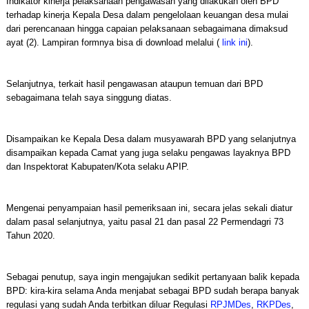
Indikator kinerja pelaksanaan pengawasan yang dilakukan oleh BPD
terhadap kinerja Kepala Desa dalam pengelolaan keuangan desa mulai
dari perencanaan hingga capaian pelaksanaan sebagaimana dimaksud
ayat (2). Lampiran formnya bisa di download melalui (
link ini
).
Selanjutnya, terkait hasil pengawasan ataupun temuan dari BPD
sebagaimana telah saya singgung diatas.
Disampaikan ke Kepala Desa dalam musyawarah BPD yang selanjutnya
disampaikan kepada Camat yang juga selaku pengawas layaknya BPD
dan Inspektorat Kabupaten/Kota selaku APIP.
Mengenai penyampaian hasil pemeriksaan ini, secara jelas sekali diatur
dalam pasal selanjutnya, yaitu pasal 21 dan pasal 22 Permendagri 73
Tahun 2020.
Sebagai penutup, saya ingin mengajukan sedikit pertanyaan balik kepada
BPD: kira-kira selama Anda menjabat sebagai BPD sudah berapa banyak
regulasi yang sudah Anda terbitkan diluar Regulasi
RPJMDes
,
RKPDes
,