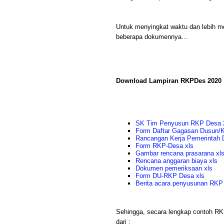
Untuk menyingkat waktu dan lebih 
beberapa dokumennya…
Download Lampiran RKPDes 2020
SK Tim Penyusun RKP Desa 
Form Daftar Gagasan Dusun/K
Rancangan Kerja Pemerintah 
Form RKP-Desa xls
Gambar rencana prasarana xl
Rencana anggaran biaya xls
Dokumen pemeriksaan xls
Form DU-RKP Desa xls
Berita acara penyusunan RKP
Sehingga, secara lengkap contoh RKP
dari :