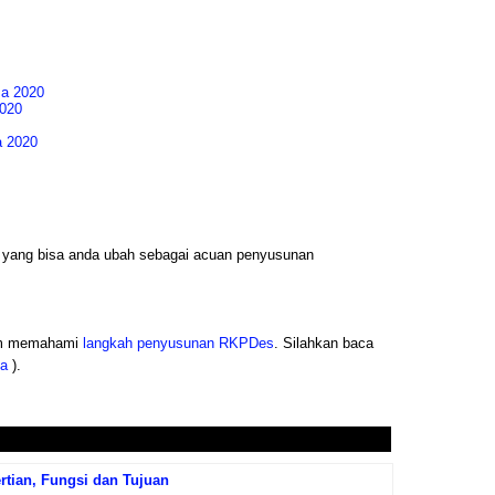
a 2020
020
a 2020
 yang bisa anda ubah sebagai acuan penyusunan
lum memahami
langkah penyusunan RKPDes
. Silahkan baca
a
).
tian, Fungsi dan Tujuan