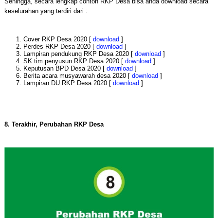
Sehingga, secara lengkap contoh RKP Desa bisa anda download secara
keselurahan yang terdiri dari :
Cover RKP Desa 2020 [
download
]
Perdes RKP Desa 2020 [
download
]
Lampiran pendukung RKP Desa 2020 [
download
]
SK tim penyusun RKP Desa 2020 [
download
]
Keputusan BPD Desa 2020 [
download
]
Berita acara musyawarah desa 2020 [
download
]
Lampiran DU RKP Desa 2020 [
download
]
8. Terakhir, Perubahan RKP Desa