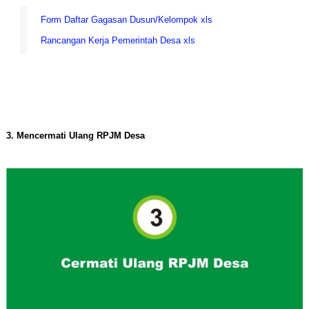
Form Daftar Gagasan Dusun/Kelompok xls
Rancangan Kerja Pemerintah Desa xls
3. Mencermati Ulang RPJM Desa