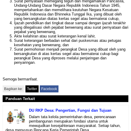
Surat pernyataan memegang teguh dan mengamalkan Pancasila,
Undang-Undang Dasar Negara Republik Indonesia Tahun 1945,
mempertahankan dan memelihara keutuhan Negara Kesatuan
Republik Indonesia dan Bhinneka Tunggal Ika, yang dibuat oleh
yang bersangkutan diatas kertas segel atau bermaterai cukup,
Ijazah pendidikan dari tingkat dasar sampai dengan ijazah terakhir
yang dilegalisasi oleh pejabat berwenang atau surat pernyataan dari
pejabat yang berwenang,
Akte kelahiran atau surat keterangan kenal lahir,
Surat keterangan berbadan sehat dari puskesmas atau petugas
kesehatan yang berwenang, dan
Surat permohonan menjadi perangkat Desa yang dibuat oleh yang
bersangkutan di atas kertas segel atau bermaterai cukup bagi
perangkat Desa yang diproses melalui penjaringan dan
penyaringan.
Semoga bermanfaat.
Bagikan ke:
Twitter
Facebook
Panduan Terkait
DU RKP Desa: Pengertian, Fungsi dan Tujuan
Dalam tata kelola pemerintahan desa, perencanaan
pembangunan merupakan fondasi utama untuk
mewujudkan kesejahteraan masyarakat. Setiap tahun,
desa menyusun Rencana Kerja Pemerintah Desa...