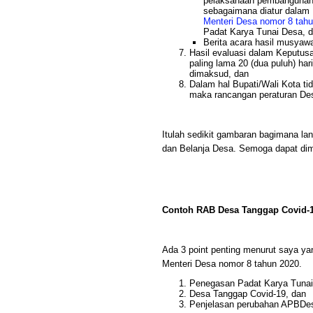
pelaksanaan pembangunan 
sebagaimana diatur dalam 
Menteri Desa nomor 8 tah
Padat Karya Tunai Desa, 
Berita acara hasil musyaw
Hasil evaluasi dalam Keputus
paling lama 20 (dua puluh) har
dimaksud, dan
Dalam hal Bupati/Wali Kota ti
maka rancangan peraturan Des
Itulah sedikit gambaran bagimana l
dan Belanja Desa. Semoga dapat dim
Contoh RAB Desa Tanggap Covid-
Ada 3 point penting menurut saya ya
Menteri Desa nomor 8 tahun 2020.
Penegasan Padat Karya Tunai
Desa Tanggap Covid-19, dan
Penjelasan perubahan APBDe