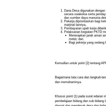
Dana Desa digunakan dengan p
secara swakeloa serta penday
dan sumber daya manusia des
Pekerja diprioritaskan bagi k
marjinal lainnya,
Pembayaran upah kerja diberik
Pelaksanan kegiatan PKTD men
Menerapkan jarak aman ant
meter, dan
Bagi pekerja yang sedang 
Kemudian untuk point (2) tentang A
Bagaimana tata cara dan langkah-lan
dan memahaminya.
Khusus point (1) pada surat edaran 
pembelajaan bidang dan sub bidang 
darurat dan mendesak desa dan bid