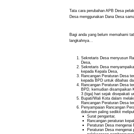
Tata cara perubahan APB Desa pela
Desa menggunakan Dana Desa sama 
Bagi anda yang belum memahami tata
langkahnya…
Sekretaris Desa menyusun 
Desa,
Sekretaris Desa menyampaik
kepada Kepala Desa,
Rancangan Peraturan Desa te
kepada BPD untuk dibahas da
Rancangan Peraturan Desa te
BPD, kemudian disampaikan K
3 (tiga) hari sejak disepakati u
Bupati/Wali Kota dalam mela
Rancangan Peraturan Desa te
Penyampaian Rancangan Perat
dokumen paling sedikit meliput
Surat pengantar,
Rancangan peraturan kep
Peraturan Desa mengenai
Peraturan Desa mengenai