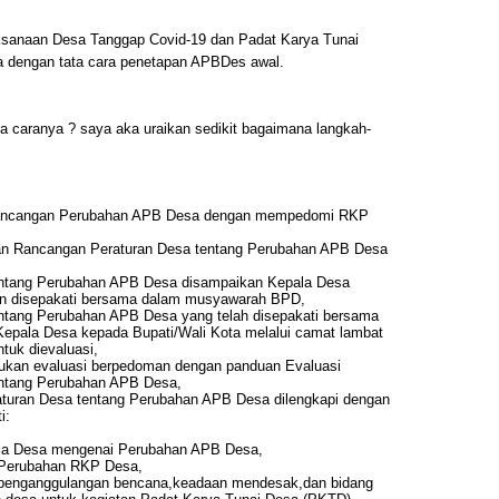
ksanaan Desa Tanggap Covid-19 dan Padat Karya Tunai
dengan tata cara penetapan APBDes awal.
 caranya ? saya aka uraikan sedikit bagaimana langkah-
Rancangan Perubahan APB Desa dengan mempedomi RKP
an Rancangan Peraturan Desa tentang Perubahan APB Desa
ntang Perubahan APB Desa disampaikan Kepala Desa
n disepakati bersama dalam musyawarah BPD,
ntang Perubahan APB Desa yang telah disepakati bersama
epala Desa kepada Bupati/Wali Kota melalui camat lambat
ntuk dievaluasi,
kukan evaluasi berpedoman dengan panduan Evaluasi
ntang Perubahan APB Desa,
uran Desa tentang Perubahan APB Desa dilengkapi dengan
i:
ala Desa mengenai Perubahan APB Desa,
 Perubahan RKP Desa,
 penganggulangan bencana,keadaan mendesak,dan bidang