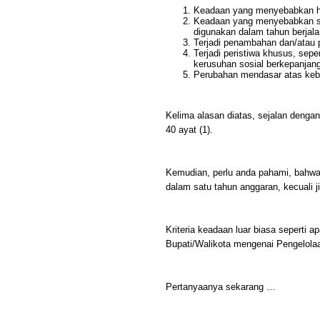
Keadaan yang menyebabkan har
Keadaan yang menyebabkan si
digunakan dalam tahun berjala
Terjadi penambahan dan/atau 
Terjadi peristiwa khusus, seper
kerusuhan sosial berkepanjang
Perubahan mendasar atas keb
Kelima alasan diatas, sejalan denga
40 ayat (1).
Kemudian, perlu anda pahami, bahwa
dalam satu tahun anggaran, kecuali j
Kriteria keadaan luar biasa seperti 
Bupati/Walikota mengenai Pengelol
Pertanyaanya sekarang …