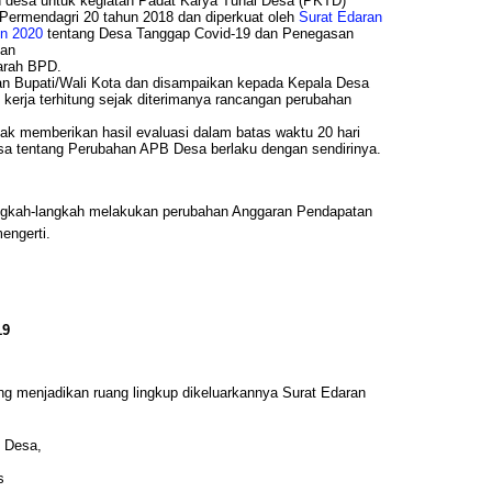
desa untuk kegiatan Padat Karya Tunai Desa (PKTD)
Permendagri 20 tahun 2018 dan diperkuat oleh
Surat Edaran
un 2020
tentang Desa Tanggap Covid-19 dan Penegasan
dan
arah BPD.
an Bupati/Wali Kota dan disampaikan kepada Kepala Desa
i kerja terhitung sejak diterimanya rancangan perubahan
dak memberikan hasil evaluasi dalam batas waktu 20 hari
a tentang Perubahan APB Desa berlaku dengan sendirinya.
angkah-langkah melakukan perubahan Anggaran Pendapatan
engerti.
19
ng menjadikan ruang lingkup dikeluarkannya Surat Edaran
 Desa,
s