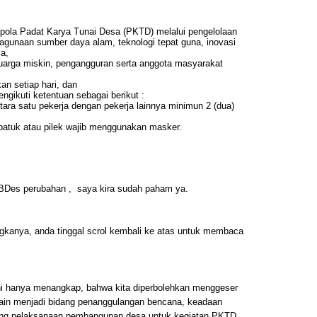
ola Padat Karya Tunai Desa (PKTD) melalui pengelolaan
agunaan sumber daya alam, teknologi tepat guna, inovasi
a,
eluarga miskin, pengangguran serta anggota masyarakat
an setiap hari, dan
gikuti ketentuan sebagai berikut :
ara satu pekerja dengan pekerja lainnya minimun 2 (dua)
batuk atau pilek wajib menggunakan masker.
PBDes perubahan , saya kira sudah paham ya.
gkanya, anda tinggal scrol kembali ke atas untuk membaca
ini hanya menangkap, bahwa kita diperbolehkan menggeser
lain menjadi bidang penanggulangan bencana, keadaan
ang pelaksanaan pembangunan desa untuk kegiatan PKTD.