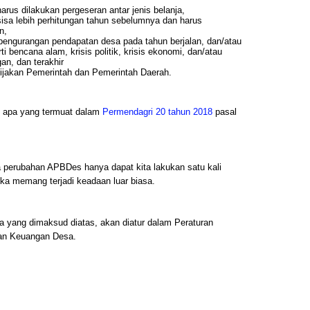
us dilakukan pergeseran antar jenis belanja,
sa lebih perhitungan tahun sebelumnya dan harus
n,
pengurangan pendapatan desa pada tahun berjalan, dan/atau
ti bencana alam, krisis politik, krisis ekonomi, dan/atau
an, dan terakhir
ijakan Pemerintah dan Pemerintah Daerah.
n apa yang termuat dalam
Permendagri 20 tahun 2018
pasal
 perubahan APBDes hanya dapat kita lakukan satu kali
ika memang terjadi keadaan luar biasa.
apa yang dimaksud diatas, akan diatur dalam Peraturan
aan Keuangan Desa.