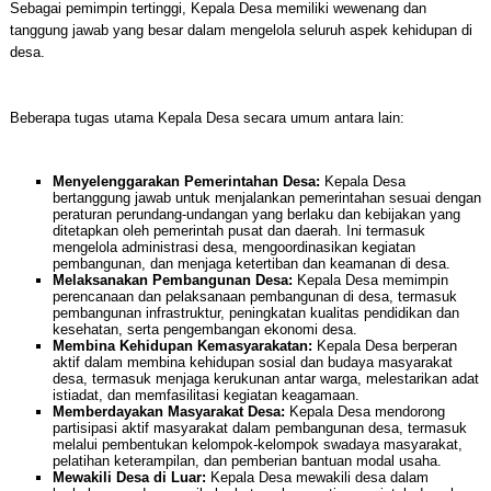
Sebagai pemimpin tertinggi, Kepala Desa memiliki wewenang dan
tanggung jawab yang besar dalam mengelola seluruh aspek kehidupan di
desa.
Beberapa tugas utama Kepala Desa secara umum antara lain:
Menyelenggarakan Pemerintahan Desa:
Kepala Desa
bertanggung jawab untuk menjalankan pemerintahan sesuai dengan
peraturan perundang-undangan yang berlaku dan kebijakan yang
ditetapkan oleh pemerintah pusat dan daerah. Ini termasuk
mengelola administrasi desa, mengoordinasikan kegiatan
pembangunan, dan menjaga ketertiban dan keamanan di desa.
Melaksanakan Pembangunan Desa:
Kepala Desa memimpin
perencanaan dan pelaksanaan pembangunan di desa, termasuk
pembangunan infrastruktur, peningkatan kualitas pendidikan dan
kesehatan, serta pengembangan ekonomi desa.
Membina Kehidupan Kemasyarakatan:
Kepala Desa berperan
aktif dalam membina kehidupan sosial dan budaya masyarakat
desa, termasuk menjaga kerukunan antar warga, melestarikan adat
istiadat, dan memfasilitasi kegiatan keagamaan.
Memberdayakan Masyarakat Desa:
Kepala Desa mendorong
partisipasi aktif masyarakat dalam pembangunan desa, termasuk
melalui pembentukan kelompok-kelompok swadaya masyarakat,
pelatihan keterampilan, dan pemberian bantuan modal usaha.
Mewakili Desa di Luar:
Kepala Desa mewakili desa dalam