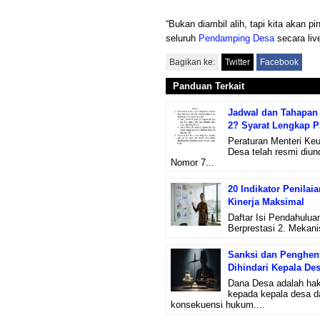
“Bukan diambil alih, tapi kita akan p
seluruh
Pendamping Desa
secara liv
Bagikan ke:
Twitter
Facebook
Panduan Terkait
Jadwal dan Tahapan 
2? Syarat Lengkap 
Peraturan Menteri Ke
Desa telah resmi diu
Nomor 7...
20 Indikator Penilai
Kinerja Maksimal
Daftar Isi Pendahulua
Berprestasi 2. Mekanis
Sanksi dan Penghent
Dihindari Kepala De
Dana Desa adalah hak
kepada kepala desa d
konsekuensi hukum....