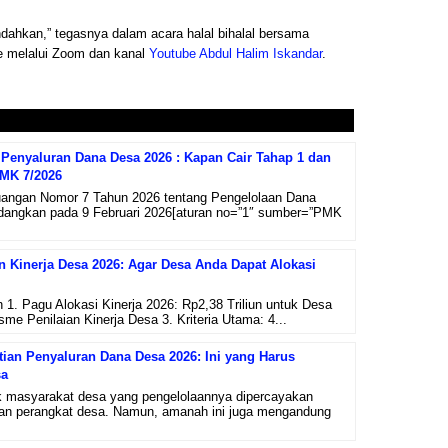
indahkan,” tegasnya dalam acara halal bihalal bersama
e melalui Zoom dan kanal
Youtube Abdul Halim Iskandar
.
Penyaluran Dana Desa 2026 : Kapan Cair Tahap 1 dan
PMK 7/2026
uangan Nomor 7 Tahun 2026 tentang Pengelolaan Dana
ndangkan pada 9 Februari 2026[aturan no=”1″ sumber=”PMK
an Kinerja Desa 2026: Agar Desa Anda Dapat Alokasi
n 1. Pagu Alokasi Kinerja 2026: Rp2,38 Triliun untuk Desa
me Penilaian Kinerja Desa 3. Kriteria Utama: 4...
ian Penyaluran Dana Desa 2026: Ini yang Harus
sa
 masyarakat desa yang pengelolaannya dipercayakan
an perangkat desa. Namun, amanah ini juga mengandung