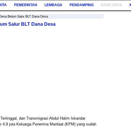
RITA
PEMERINTAH
LEMBAGA
PENDAMPING
DANA DESA
 Desa Belum Salur BLT Dana Desa
lum Salur BLT Dana Desa
ertinggal, dan Transmigrasi Abdul Halim Iskandar
r 4,9 juta Keluarga Penerima Manfaat (KPM) yang sudah