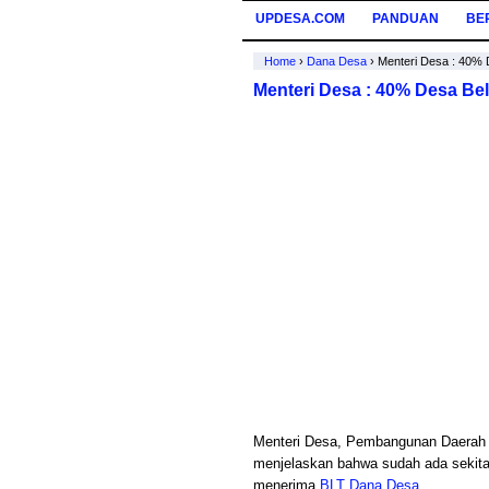
UPDESA.COM
PANDUAN
BE
Home
›
Dana Desa
›
Menteri Desa : 40%
Menteri Desa : 40% Desa Be
Menteri Desa, Pembangunan Daerah T
menjelaskan bahwa sudah ada sekita
menerima
BLT Dana Desa
.