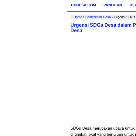
UPDESA.COM
PANDUAN
BE
Home
›
Pemerintah Desa
›
Urgensi SDGs
Urgensi SDGs Desa dalam 
Desa
SDGs Desa merupakan upaya untuk m
di tingkat lokal yang bertujuan untu