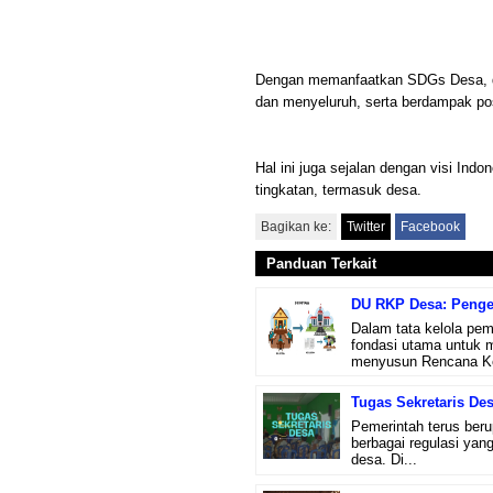
Dengan memanfaatkan SDGs Desa, di
dan menyeluruh, serta berdampak pos
Hal ini juga sejalan dengan visi In
tingkatan, termasuk desa.
Bagikan ke:
Twitter
Facebook
Panduan Terkait
DU RKP Desa: Penger
Dalam tata kelola pe
fondasi utama untuk 
menyusun Rencana Ker
Tugas Sekretaris De
Pemerintah terus beru
berbagai regulasi yan
desa. Di...