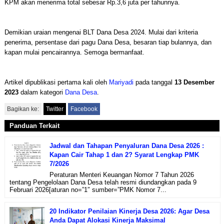
KPM akan menerima total sebesar Rp.3,6 juta per tahunnya.
Demikian uraian mengenai BLT Dana Desa 2024. Mulai dari kriteria
penerima, persentase dari pagu Dana Desa, besaran tiap bulannya, dan
kapan mulai pencairannya. Semoga bermanfaat.
Artikel dipublikasi pertama kali oleh
Mariyadi
pada tanggal
13 Desember
2023
dalam kategori
Dana Desa
.
Bagikan ke:
Twitter
Facebook
Panduan Terkait
Jadwal dan Tahapan Penyaluran Dana Desa 2026 :
Kapan Cair Tahap 1 dan 2? Syarat Lengkap PMK
7/2026
Peraturan Menteri Keuangan Nomor 7 Tahun 2026
tentang Pengelolaan Dana Desa telah resmi diundangkan pada 9
Februari 2026[aturan no=”1″ sumber=”PMK Nomor 7...
20 Indikator Penilaian Kinerja Desa 2026: Agar Desa
Anda Dapat Alokasi Kinerja Maksimal