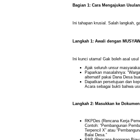
Bagian 1: Cara Mengajukan Usulan
Ini tahapan krusial. Salah langkah, ga
Langkah 1: Awali dengan MUSYA
Ini kunci utama! Gak boleh asal usul
Ajak seluruh unsur masyarak
Paparkan masalahnya: “Warga s
alternatif pakai Dana Desa bua
Dapatkan persetujuan dan kepu
Acara sebagai bukti bahwa usul
Langkah 2: Masukkan ke Dokumen
RKPDes (Rencana Kerja Pemer
Contoh: “Pembangunan Pemban
Terpencil X” atau “Pembangun
Balai Desa.”
RAB (Rencana Anggaran Biaya)