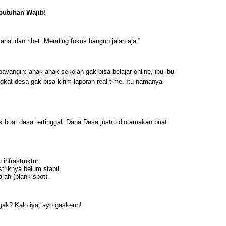
butuhan Wajib!
ahal dan ribet. Mending fokus bangun jalan aja.”
bayangin: anak-anak sekolah gak bisa belajar online, ibu-ibu
ngkat desa gak bisa kirim laporan real-time. Itu namanya
 buat desa tertinggal. Dana Desa justru diutamakan buat
infrastruktur.
istriknya belum stabil.
rah (blank spot).
 gak? Kalo iya, ayo gaskeun!