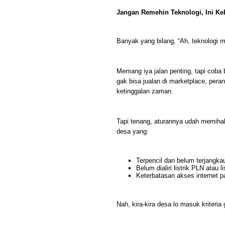
Jangan Remehin Teknologi, Ini Ke
Banyak yang bilang, “Ah, teknologi m
Memang iya jalan penting, tapi coba 
gak bisa jualan di marketplace, pera
ketinggalan zaman.
Tapi tenang, aturannya udah memihak
desa yang:
Terpencil dan belum terjangkau 
Belum dialiri listrik PLN atau l
Keterbatasan akses internet pa
Nah, kira-kira desa lo masuk kriteria