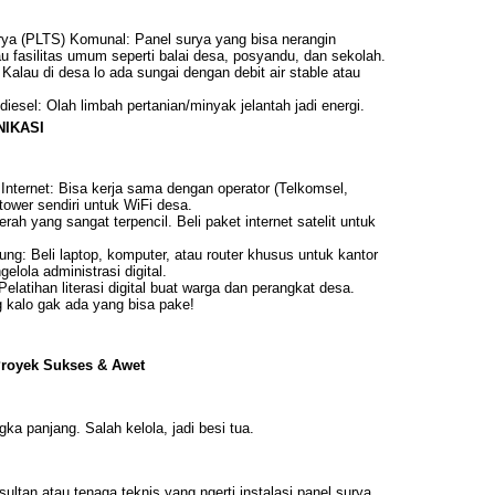
rya (PLTS) Komunal: Panel surya yang bisa nerangin
u fasilitas umum seperti balai desa, posyandu, dan sekolah.
Kalau di desa lo ada sungai dengan debit air stable atau
iesel: Olah limbah pertanian/minyak jelantah jadi energi.
NIKASI
nternet: Bisa kerja sama dengan operator (Telkomsel,
tower sendiri untuk WiFi desa.
aerah yang sangat terpencil. Beli paket internet satelit untuk
g: Beli laptop, komputer, atau router khusus untuk kantor
elola administrasi digital.
latihan literasi digital buat warga dan perangkat desa.
 kalo gak ada yang bisa pake!
Proyek Sukses & Awet
gka panjang. Salah kelola, jadi besi tua.
sultan atau tenaga teknis yang ngerti instalasi panel surya