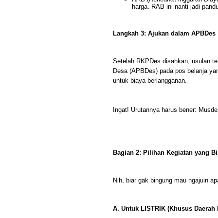
harga. RAB ini nanti jadi pand
Langkah 3: Ajukan dalam APBDes
Setelah RKPDes disahkan, usulan t
Desa (APBDes) pada pos belanja yan
untuk biaya berlangganan.
Ingat! Urutannya harus bener: Mus
Bagian 2: Pilihan Kegiatan yang B
Nih, biar gak bingung mau ngajuin apa,
A. Untuk LISTRIK (Khusus Daerah