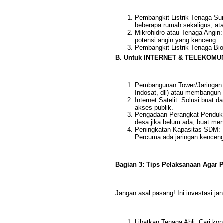
Pembangkit Listrik Tenaga Su
beberapa rumah sekaligus, ata
Mikrohidro atau Tenaga Angin: 
potensi angin yang kenceng.
Pembangkit Listrik Tenaga Biod
B. Untuk INTERNET & TELEKOMU
Pembangunan Tower/Jaringan I
Indosat, dll) atau membangun 
Internet Satelit: Solusi buat d
akses publik.
Pengadaan Perangkat Pendukun
desa jika belum ada, buat meng
Peningkatan Kapasitas SDM: Pe
Percuma ada jaringan kenceng
Bagian 3: Tips Pelaksanaan Agar 
Jangan asal pasang! Ini investasi jan
Libatkan Tenaga Ahli: Cari kon