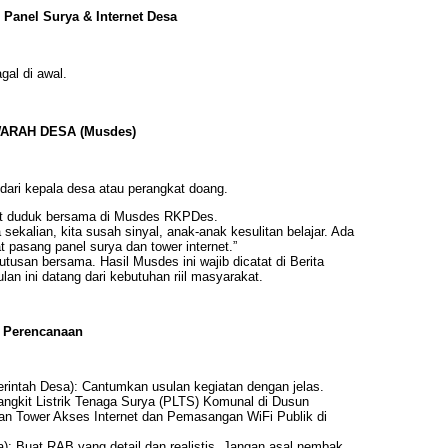
 Panel Surya & Internet Desa
gal di awal.
WARAH DESA (Musdes)
 dari kepala desa atau perangkat doang.
at duduk bersama di Musdes RKPDes.
ekalian, kita susah sinyal, anak-anak kesulitan belajar. Ada
t pasang panel surya dan tower internet.”
tusan bersama. Hasil Musdes ini wajib dicatat di Berita
an ini datang dari kebutuhan riil masyarakat.
 Perencanaan
intah Desa): Cantumkan usulan kegiatan dengan jelas.
gkit Listrik Tenaga Surya (PLTS) Komunal di Dusun
an Tower Akses Internet dan Pemasangan WiFi Publik di
: Buat RAB yang detail dan realistis. Jangan asal nembak