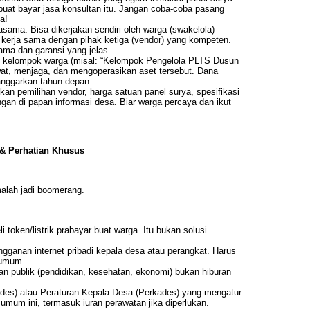
buat bayar jasa konsultan itu. Jangan coba-coba pasang
a!
asama: Bisa dikerjakan sendiri oleh warga (swakelola)
 kerja sama dengan pihak ketiga (vendor) yang kompeten.
sama dan garansi yang jelas.
k kelompok warga (misal: “Kelompok Pengelola PLTS Dusun
wat, menjaga, dan mengoperasikan aset tersebut. Dana
anggarkan tahun depan.
kan pemilihan vendor, harga satuan panel surya, spesifikasi
gan di papan informasi desa. Biar warga percaya dan ikut
 & Perhatian Khusus
alah jadi boomerang.
li token/listrik prabayar buat warga. Itu bukan solusi
angganan internet pribadi kepala desa atau perangkat. Harus
 umum.
nan publik (pendidikan, kesehatan, ekonomi) bukan hiburan
rdes) atau Peraturan Kepala Desa (Perkades) yang mengatur
 umum ini, termasuk iuran perawatan jika diperlukan.