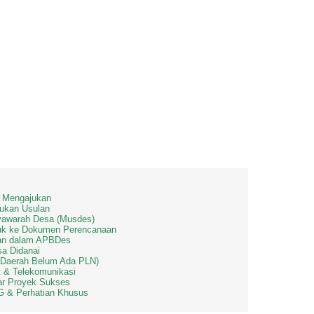
a Mengajukan
ukan Usulan
yawarah Desa (Musdes)
uk ke Dokumen Perencanaan
kan dalam APBDes
sa Didanai
k (Daerah Belum Ada PLN)
t & Telekomunikasi
ar Proyek Sukses
G & Perhatian Khusus