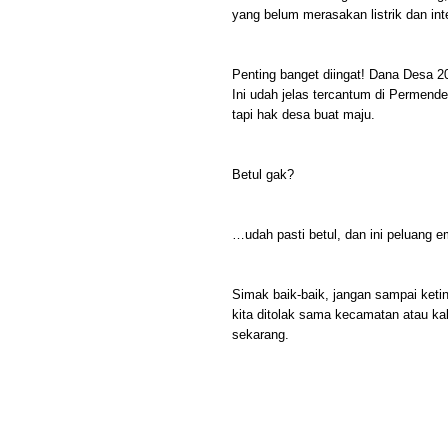
yang belum merasakan listrik dan inte
Penting banget diingat! Dana Desa 20
Ini udah jelas tercantum di Permend
tapi hak desa buat maju.
Betul gak?
…udah pasti betul, dan ini peluang e
Simak baik-baik, jangan sampai keti
kita ditolak sama kecamatan atau kab
sekarang.