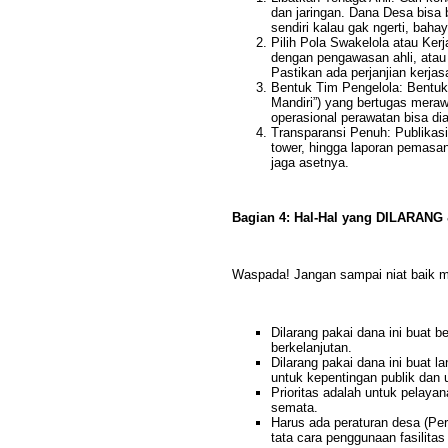
dan jaringan. Dana Desa bisa 
sendiri kalau gak ngerti, bahay
Pilih Pola Swakelola atau Kerj
dengan pengawasan ahli, atau
Pastikan ada perjanjian kerja
Bentuk Tim Pengelola: Bentu
Mandiri”) yang bertugas mera
operasional perawatan bisa di
Transparansi Penuh: Publikasi
tower, hingga laporan pemasan
jaga asetnya.
Bagian 4: Hal-Hal yang DILARANG
Waspada! Jangan sampai niat baik m
Dilarang pakai dana ini buat be
berkelanjutan.
Dilarang pakai dana ini buat l
untuk kepentingan publik dan
Prioritas adalah untuk pelaya
semata.
Harus ada peraturan desa (Pe
tata cara penggunaan fasilitas