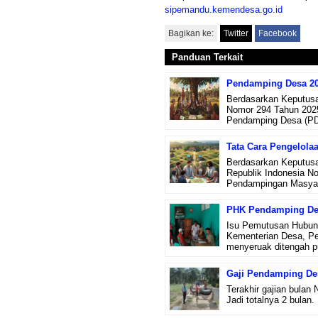
sipemandu.kemendesa.go.id
Bagikan ke:
Twitter
Facebook
Panduan Terkait
Pendamping Desa 202
Berdasarkan Keputusa
Nomor 294 Tahun 2025
Pendamping Desa (PD
Tata Cara Pengelola
Berdasarkan Keputusa
Republik Indonesia N
Pendampingan Masyar
PHK Pendamping De
Isu Pemutusan Hubung
Kementerian Desa, P
menyeruak ditengah pu
Gaji Pendamping Des
Terakhir gajian bulan
Jadi totalnya 2 bulan