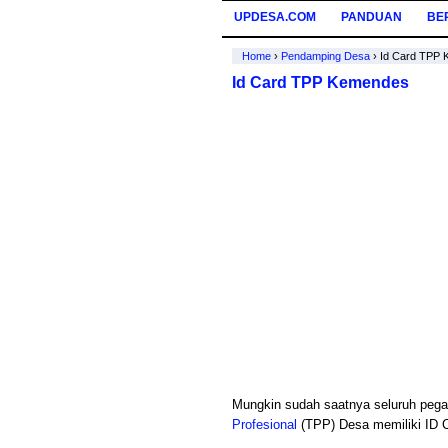
UPDESA.COM
PANDUAN
BE
Home
›
Pendamping Desa
›
Id Card TPP
Id Card TPP Kemendes
Mungkin sudah saatnya seluruh pe
Profesional
(TPP) Desa memiliki ID C