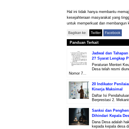
Hal ini tidak hanya membantu memaju
kesejahteraan masyarakat yang ting
untuk memperkuat dan membangun keb
Bagikan ke:
Twitter
Facebook
Panduan Terkait
Jadwal dan Tahapan 
2? Syarat Lengkap 
Peraturan Menteri Ke
Desa telah resmi diu
Nomor 7...
20 Indikator Penilai
Kinerja Maksimal
Daftar Isi Pendahulua
Berprestasi 2. Mekanis
Sanksi dan Penghent
Dihindari Kepala De
Dana Desa adalah hak
kepada kepala desa d