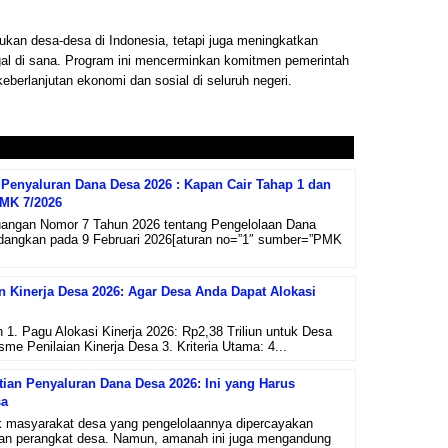
kan desa-desa di Indonesia, tetapi juga meningkatkan
gal di sana. Program ini mencerminkan komitmen pemerintah
erlanjutan ekonomi dan sosial di seluruh negeri.
Penyaluran Dana Desa 2026 : Kapan Cair Tahap 1 dan
PMK 7/2026
uangan Nomor 7 Tahun 2026 tentang Pengelolaan Dana
ndangkan pada 9 Februari 2026[aturan no=”1″ sumber=”PMK
an Kinerja Desa 2026: Agar Desa Anda Dapat Alokasi
n 1. Pagu Alokasi Kinerja 2026: Rp2,38 Triliun untuk Desa
me Penilaian Kinerja Desa 3. Kriteria Utama: 4...
ian Penyaluran Dana Desa 2026: Ini yang Harus
sa
 masyarakat desa yang pengelolaannya dipercayakan
an perangkat desa. Namun, amanah ini juga mengandung