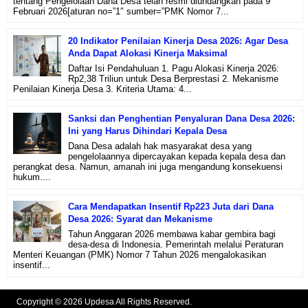
tentang Pengelolaan Dana Desa telah resmi diundangkan pada 9
Februari 2026[aturan no=”1″ sumber=”PMK Nomor 7...
20 Indikator Penilaian Kinerja Desa 2026: Agar Desa
Anda Dapat Alokasi Kinerja Maksimal
Daftar Isi Pendahuluan 1. Pagu Alokasi Kinerja 2026:
Rp2,38 Triliun untuk Desa Berprestasi 2. Mekanisme
Penilaian Kinerja Desa 3. Kriteria Utama: 4...
Sanksi dan Penghentian Penyaluran Dana Desa 2026:
Ini yang Harus Dihindari Kepala Desa
Dana Desa adalah hak masyarakat desa yang
pengelolaannya dipercayakan kepada kepala desa dan
perangkat desa. Namun, amanah ini juga mengandung konsekuensi
hukum....
Cara Mendapatkan Insentif Rp223 Juta dari Dana
Desa 2026: Syarat dan Mekanisme
Tahun Anggaran 2026 membawa kabar gembira bagi
desa-desa di Indonesia. Pemerintah melalui Peraturan
Menteri Keuangan (PMK) Nomor 7 Tahun 2026 mengalokasikan
insentif...
Copyright © 2026 Updesa All Rights Reserved.