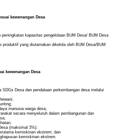
sesuai kewenangan Desa
n peningkatan kapasitas pengelolaan BUM Desa/ BUM Desa
produktif yang diutamakan dikelola oleh BUM Desa/BUM
suai kewenangan Desa
ata SDGs Desa dan pendataan perkembangan desa melalui
hewani;
unting;
daya manusia warga desa;
syarakat secara menyeluruh dalam pembangunan dan
sa;
hatan;
Desa (maksimal 3%);
erutama kemiskinan ekstrem; dan
ghapusan kemiskinan ekstrem.