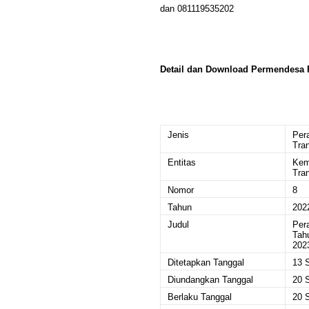
dan 081119535202
Detail dan Download Permendesa
Jenis
Per
Tra
Entitas
Kem
Tra
Nomor
8
Tahun
202
Judul
Per
Tah
202
Ditetapkan Tanggal
13 
Diundangkan Tanggal
20 
Berlaku Tanggal
20 