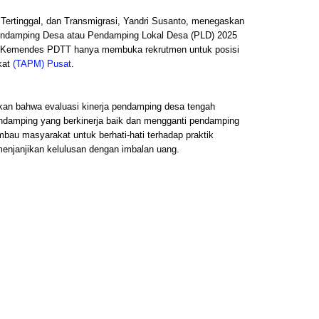
ertinggal, dan Transmigrasi, Yandri Susanto, menegaskan
Pendamping Desa atau Pendamping Lokal Desa (PLD) 2025
i, Kemendes PDTT hanya membuka rekrutmen untuk posisi
kat
(TAPM) Pusat
.
askan bahwa evaluasi kinerja pendamping desa tengah
damping yang berkinerja baik dan mengganti pendamping
mbau masyarakat untuk berhati-hati terhadap praktik
menjanjikan kelulusan dengan imbalan uang.