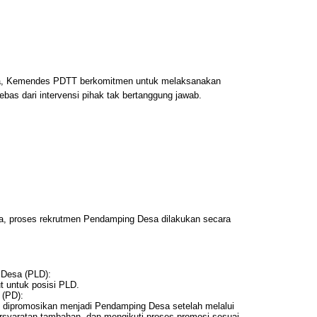
uka, Kemendes PDTT berkomitmen untuk melaksanakan
ebas dari intervensi pihak tak bertanggung jawab.
, proses rekrutmen Pendamping Desa dilakukan secara
Desa (PLD):
t untuk posisi PLD.
 (PD):
t dipromosikan menjadi Pendamping Desa setelah melalui
ersyaratan tambahan, dan mengikuti proses promosi sesuai