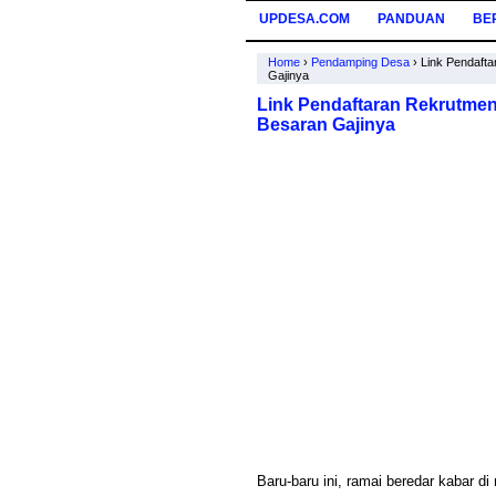
UPDESA.COM
PANDUAN
BE
Home
›
Pendamping Desa
›
Link Pendaft
Gajinya
Link Pendaftaran Rekrutme
Besaran Gajinya
Baru-baru ini, ramai beredar kabar