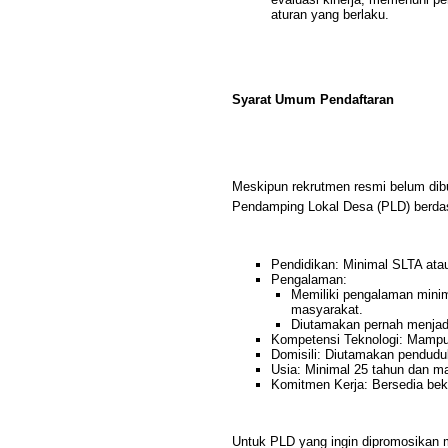
aturan yang berlaku.
Syarat Umum Pendaftaran
Meskipun rekrutmen resmi belum dibuk
Pendamping Lokal Desa (PLD) berda
Pendidikan: Minimal SLTA atau
Pengalaman:
Memiliki pengalaman mini
masyarakat.
Diutamakan pernah menja
Kompetensi Teknologi: Mampu 
Domisili: Diutamakan pendudu
Usia: Minimal 25 tahun dan m
Komitmen Kerja: Bersedia beke
Untuk PLD yang ingin dipromosikan 