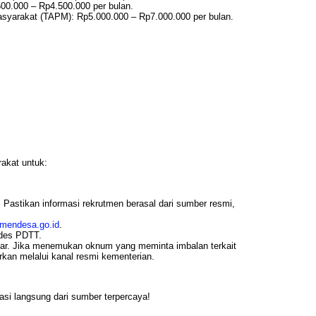
0.000 – Rp4.500.000 per bulan.
syarakat (TAPM): Rp5.000.000 – Rp7.000.000 per bulan.
kat untuk:
. Pastikan informasi rekrutmen berasal dari sumber resmi,
emendesa.go.id
.
ndes PDTT.
liar. Jika menemukan oknum yang meminta imbalan terkait
rkan melalui kanal resmi kementerian.
asi langsung dari sumber terpercaya!