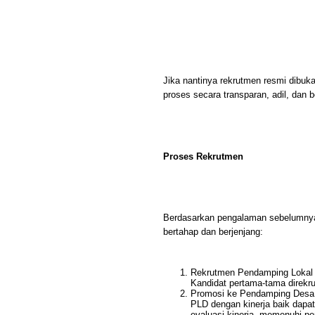
Jika nantinya rekrutmen resmi dib
proses secara transparan, adil, dan b
Proses Rekrutmen
Berdasarkan pengalaman sebelumnya
bertahap dan berjenjang:
Rekrutmen Pendamping Lokal 
Kandidat pertama-tama direkru
Promosi ke Pendamping Desa
PLD dengan kinerja baik dapa
evaluasi kinerja, memenuhi p