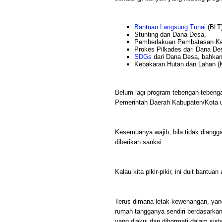
Bantuan Langsung Tunai
(BLT)
Stunting dari Dana Desa,
Pemberlakuan Pembatasan Keg
Prokes Pilkades dari Dana De
SDGs
dari Dana Desa, bahka
Kebakaran Hutan dan Lahan (K
Belum lagi program tebengan-tebenga
Pemerintah Daerah Kabupaten/Kota u
Kesemuanya wajib, bila tidak diangg
diberikan sanksi.
Kalau kita pikir-pikir, ini duit bantua
Terus dimana letak kewenangan, ya
rumah tangganya sendiri berdasarkan 
yang diakui dan dihormati dalam si