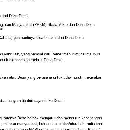
 dari Dana Desa,
iatan Masyarakat (PPKM) Skala Mikro dari Dana Desa,
sa
n
ahutla) pun nantinya bisa berasal dari Dana Desa
n yang lain, yang berasal dari Pemerintah Provinsi maupun
ntuk dianggarkan melalui Dana Desa.
arkan atau Desa yang berusaha untuk tidak nurut, maka akan
n atau hanya nitip duit saja sih ke Desa?
ng katanya Desa berhak mengatur dan mengurus kepentingan
prakarsa masyarakat, hak asal usul dan/atau hak tradisional
stem pemerintahan NKRI sebagaimana termuat dalam Pasal 1