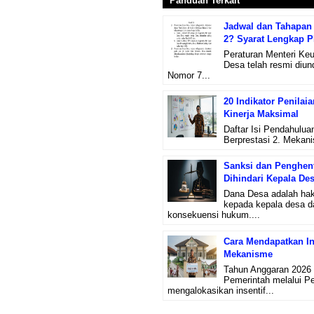
Panduan Terkait
Jadwal dan Tahapan 
2? Syarat Lengkap 
Peraturan Menteri Ke
Desa telah resmi diu
Nomor 7...
20 Indikator Penilai
Kinerja Maksimal
Daftar Isi Pendahulua
Berprestasi 2. Mekanis
Sanksi dan Penghent
Dihindari Kepala De
Dana Desa adalah hak
kepada kepala desa d
konsekuensi hukum....
Cara Mendapatkan Ins
Mekanisme
Tahun Anggaran 2026 
Pemerintah melalui P
mengalokasikan insentif...