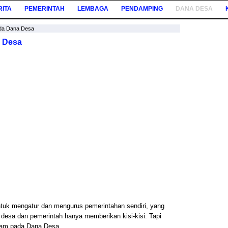
RITA
PEMERINTAH
LEMBAGA
PENDAMPING
DANA DESA
da Dana Desa
 Desa
uk mengatur dan mengurus pemerintahan sendiri, yang
desa dan pemerintah hanya memberikan kisi-kisi. Tapi
ram pada Dana Desa.