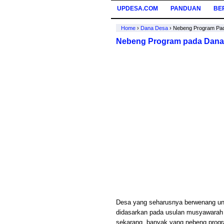
UPDESA.COM
PANDUAN
BE
Home
›
Dana Desa
›
Nebeng Program Pa
Nebeng Program pada Dana
Desa yang seharusnya berwenang unt
didasarkan pada usulan musyawarah 
sekarang, banyak yang nebeng prog