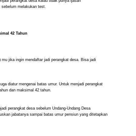
njadi perangkat desa kalau tidak punya ijasah
si sebelum melakukan test.
simal 42 Tahun
u jika ingin mendaftar jadi perangkat desa. Bisa jadi
ga diatur mengenai batas umur. Untuk menjadi perangkat
ahun dan maksimal 42 tahun.
njadi perangkat desa sebelum Undang-Undang Desa
ruskan jabatanya sampai batas umur pensiun yang ditetapkan