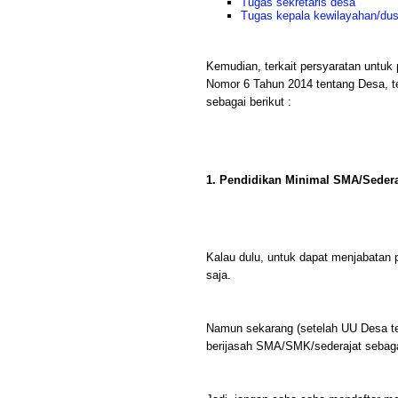
Tugas sekretaris desa
Tugas kepala kewilayahan/du
Kemudian, terkait persyaratan untuk
Nomor 6 Tahun 2014 tentang Desa, te
sebagai berikut :
1. Pendidikan Minimal SMA/Sedera
Kalau dulu, untuk dapat menjabatan p
saja.
Namun sekarang (setelah UU Desa ter
berijasah SMA/SMK/sederajat sebaga