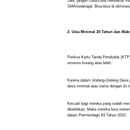
Jadi, jangan coba-coba mendaftar me
SMA/sederajat. Bisa-bisa di elimina
2. Usia Minimal 20 Tahun dan Mak
Periksa Kartu Tanda Penduduk (KTP) m
umurmu kurang atau lebih.
Karena dalam Undang-Undang Desa ju
desa minimal atau sama dengan 2o t
Kecuali bagi mereka yang sudah me
diterbitkan. Maka mereka bisa mene
dalam Permendagri 83 Tahun 2015.