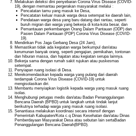
Melakukan deteksi dini penyebaran Corona Virus Disease (COVID-
19), dengan memantau pergerakan masyarakat melalui :
Pencatatan tamu yang masuk ke Desa,
Pencatatan keluar masuk warga desa setempat ke daerah lain,
Pendataan warga desa yang baru datang dari rantau, seperti
buruh migran dan warga yang bekerja di kota-kota besar, dan
Pemantauan perkembangan Orang Dalam Pantauan (ODP) dan
Pasien Dalam Pantauan (PDP) Corona Virus Disease (COVID-
19).
Mendirikan Pos Jaga Gerbang Desa (24 Jam),
Memastikan tidak ada kegiatan warga berkumpul dan/atau
kerumunan banyak orang, seperti pengajian, pernikahan, tontonan
dan hiburan massa, dan hajatan atau kegiatan serupa lainnya.
Bekerja sama dengan rumah sakit rujukan atau puskesmas
setempat.
Penyiapan ruang isolasi di Desa.
Merekomendasikan kepada warga yang pulang dari daerah
terdampak Corona Virus Disease (COVID-19) untuk
mengisolasikan diri.
Membantu menyiapkan logistik kepada warga yang masuk ruang
isolas.
Menghubungi petugas medis dan/atau Badan Penanggulangan
Bencana Daerah (BPBD) untuk langkah untuk tindak lanjut
berikutnya terhadap warga yang masuk ruang isolasi.
Senantiasa melakukan koordinasi secara intensif dengan
Pemerintah Kabupaten/Kota c.q Dinas Kesehatan dan/atau Dinas
Pemberdayaan Masyarakat Desa atau sebutan lain sertaBadan
Penanggulangan Bencana Daerah(BPBD).