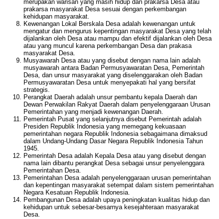
merupakan warisan yang masih hidup dan prakarsa Desa atau
prakarsa masyarakat Desa sesuai dengan perkembangan
kehidupan masyarakat.
Kewenangan Lokal Berskala Desa adalah kewenangan untuk
mengatur dan mengurus kepentingan masyarakat Desa yang telah
dijalankan oleh Desa atau mampu dan efektif dijalankan oleh Desa
atau yang muncul karena perkembangan Desa dan prakasa
masyarakat Desa.
Musyawarah Desa atau yang disebut dengan nama lain adalah
musyawarah antara Badan Permusyawaratan Desa, Pemerintah
Desa, dan unsur masyarakat yang diselenggarakan oleh Badan
Permusyawaratan Desa untuk menyepakati hal yang bersifat
strategis.
Perangkat Daerah adalah unsur pembantu kepala Daerah dan
Dewan Perwakilan Rakyat Daerah dalam penyelenggaraan Urusan
Pemerintahan yang menjadi kewenangan Daerah.
Pemerintah Pusat yang selanjutnya disebut Pemerintah adalah
Presiden Republik Indonesia yang memegang kekuasaan
pemerintahan negara Republik Indonesia sebagaimana dimaksud
dalam Undang-Undang Dasar Negara Republik Indonesia Tahun
1945.
Pemerintah Desa adalah Kepala Desa atau yang disebut dengan
nama lain dibantu perangkat Desa sebagai unsur penyelenggara
Pemerintahan Desa.
Pemerintahan Desa adalah penyelenggaraan urusan pemerintahan
dan kepentingan masyarakat setempat dalam sistem pemerintahan
Negara Kesatuan Republik Indonesia.
Pembangunan Desa adalah upaya peningkatan kualitas hidup dan
kehidupan untuk sebesar-besarnya kesejahteraan masyarakat
Desa.