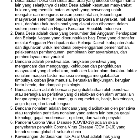
Desa adalah Desa dan Desa adat atau yang disebut dengan nama
lain yang selanjutnya disebut Desa adalah kesatuan masyarakat
hukum yang memiliki batas wilayah yang berwenang untuk
mengatur dan mengurus urusan pemerintahan, kepentingan
masyarakat setempat berdasarkan prakarsa masyarakat, hak asal
usul, dan/atau hak tradisional yang diakui dan dihormati dalam
sistem pemerintahan Negara Kesatuan Republik Indonesia.
Dana Desa adalah dana yang bersumber dari Anggaran Pendapatan
dan Belanja Negara yang diperuntukkan bagi Desa yang ditransfer
melalui Anggaran Pendapatan dan Belanja Daerah kabupaten/kota
dan digunakan untuk mendanai penyelenggaraan pemerintahan,
pelaksanaan pembangunan, pembinaan kemasyarakatan, dan
pemberdayaan masyarakat.
Bencana adalah peristiwa atau rangkaian peristiwa yang
mengancam dan mengganggu kehidupan dan penghidupan
masyarakat yang disebabkan, baik oleh faktor alam dan/atau faktor
nonalam maupun faktor manusia sehingga mengakibatkan
timbulnya korban jiwa manusia, kerusakan lingkungan, kerugian
harta benda, dan dampak psikologis.
Bencana alam adalah bencana yang diakibatkan oleh peristiwa
atau serangkaian peristiwa yang disebabkan oleh alam antara lain
berupa gempa bumi, tsunami, gunung meletus, banjir, kekeringan,
angin topan, dan tanah longsor.
Bencana nonalam adalah bencana yang diakibatkan oleh peristiwa
atau rangkaian peristiwa nonalam yang antara lain berupa gagal
teknologi, gagal modernisasi, epidemi, dan wabah penyakit.
Pandemi Corona Virus Disease (COVID-19) adalah skala
penyebaran penyakit Corona Virus Disease (COVID-19) yang
terjadi secara global di seluruh dunia.
Kewenangan Berdasarkan Hak Asal Usul adalah hak yang