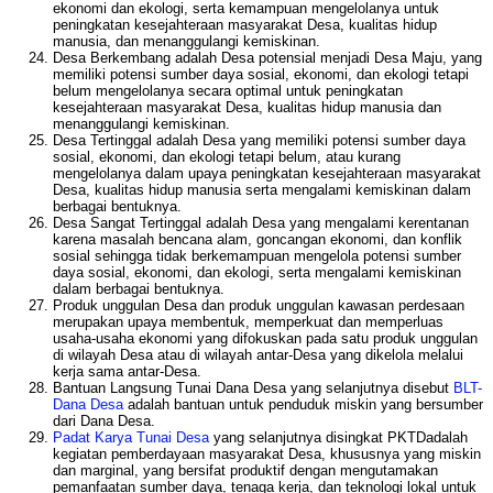
ekonomi dan ekologi, serta kemampuan mengelolanya untuk
peningkatan kesejahteraan masyarakat Desa, kualitas hidup
manusia, dan menanggulangi kemiskinan.
Desa Berkembang adalah Desa potensial menjadi Desa Maju, yang
memiliki potensi sumber daya sosial, ekonomi, dan ekologi tetapi
belum mengelolanya secara optimal untuk peningkatan
kesejahteraan masyarakat Desa, kualitas hidup manusia dan
menanggulangi kemiskinan.
Desa Tertinggal adalah Desa yang memiliki potensi sumber daya
sosial, ekonomi, dan ekologi tetapi belum, atau kurang
mengelolanya dalam upaya peningkatan kesejahteraan masyarakat
Desa, kualitas hidup manusia serta mengalami kemiskinan dalam
berbagai bentuknya.
Desa Sangat Tertinggal adalah Desa yang mengalami kerentanan
karena masalah bencana alam, goncangan ekonomi, dan konflik
sosial sehingga tidak berkemampuan mengelola potensi sumber
daya sosial, ekonomi, dan ekologi, serta mengalami kemiskinan
dalam berbagai bentuknya.
Produk unggulan Desa dan produk unggulan kawasan perdesaan
merupakan upaya membentuk, memperkuat dan memperluas
usaha-usaha ekonomi yang difokuskan pada satu produk unggulan
di wilayah Desa atau di wilayah antar-Desa yang dikelola melalui
kerja sama antar-Desa.
Bantuan Langsung Tunai Dana Desa yang selanjutnya disebut
BLT-
Dana Desa
adalah bantuan untuk penduduk miskin yang bersumber
dari Dana Desa.
Padat Karya Tunai Desa
yang selanjutnya disingkat PKTDadalah
kegiatan pemberdayaan masyarakat Desa, khususnya yang miskin
dan marginal, yang bersifat produktif dengan mengutamakan
pemanfaatan sumber daya, tenaga kerja, dan teknologi lokal untuk