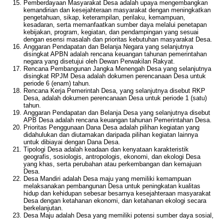
Pemberdayaan Masyarakat Desa adalah upaya mengembangkan
kemandirian dan kesejahteraan masyarakat dengan meningkatkan
pengetahuan, sikap, keterampilan, perilaku, kemampuan,
kesadaran, serta memanfaatkan sumber daya melalui penetapan
kebijakan, program, kegiatan, dan pendampingan yang sesuai
dengan esensi masalah dan prioritas kebutuhan masyarakat Desa.
Anggaran Pendapatan dan Belanja Negara yang selanjutnya
disingkat APBN adalah rencana keuangan tahunan pemerintahan
negara yang disetujui oleh Dewan Perwakilan Rakyat.
Rencana Pembangunan Jangka Menengah Desa yang selanjutnya
disingkat RPJM Desa adalah dokumen perencanaan Desa untuk
periode 6 (enam) tahun.
Rencana Kerja Pemerintah Desa, yang selanjutnya disebut RKP
Desa, adalah dokumen perencanaan Desa untuk periode 1 (satu)
tahun.
Anggaran Pendapatan dan Belanja Desa yang selanjutnya disebut
APB Desa adalah rencana keuangan tahunan Pemerintahan Desa.
Prioritas Penggunaan Dana Desa adalah pilihan kegiatan yang
didahulukan dan diutamakan daripada pilihan kegiatan lainnya
untuk dibiayai dengan Dana Desa.
Tipologi Desa adalah keadaan dan kenyataan karakteristik
geografis, sosiologis, antropologis, ekonomi, dan ekologi Desa
yang khas, serta perubahan atau perkembangan dan kemajuan
Desa.
Desa Mandiri adalah Desa maju yang memiliki kemampuan
melaksanakan pembangunan Desa untuk peningkatan kualitas
hidup dan kehidupan sebesar besarnya kesejahteraan masyarakat
Desa dengan ketahanan ekonomi, dan ketahanan ekologi secara
berkelanjutan.
Desa Maju adalah Desa yang memiliki potensi sumber daya sosial,