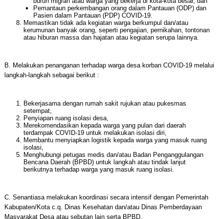
buruh migran atau warga yang bekerja di kota-kota besar, dan
Pemantaun perkembangan orang dalam Pantauan (ODP) dan
Pasien dalam Pantauan (PDP) COVID-19.
Memastikan tidak ada kegiatan warga berkumpul dan/atau
kerumunan banyak orang, seperti pengajian, pernikahan, tontonan
atau hiburan massa dan hajatan atau kegiatan serupa lainnya.
B. Melakukan penanganan terhadap warga desa korban COVID-19 melalui
langkah-langkah sebagai berikut :
Bekerjasama dengan rumah sakit rujukan atau pukesmas
setempat,
Penyiapan ruang isolasi desa,
Merekomendasikan kepada warga yang pulan dari daerah
terdampak COVID-19 untuk melakukan isolasi diri,
Membantu menyiapkan logistik kepada warga yang masuk ruang
isolasi,
Menghubungi petugas medis dan/atau Badan Penganggulangan
Bencana Daerah (BPBD) untuk langkah atau tindak lanjut
berikutnya terhadap warga yang masuk ruang isolasi.
C. Senantiasa melakukan koordinasi secara intensif dengan Pemerintah
Kabupaten/Kota c.q. Dinas Kesehatan dan/atau Dinas Pemberdayaan
Masyarakat Desa atau sebutan lain serta BPBD.