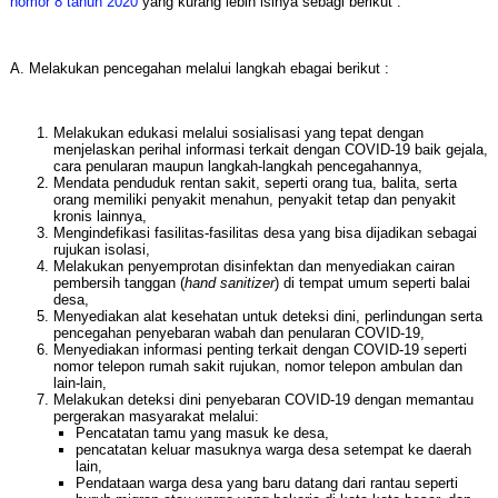
nomor 8 tahun 2020
yang kurang lebih isinya sebagi berikut :
A. Melakukan pencegahan melalui langkah ebagai berikut :
Melakukan edukasi melalui sosialisasi yang tepat dengan
menjelaskan perihal informasi terkait dengan COVID-19 baik gejala,
cara penularan maupun langkah-langkah pencegahannya,
Mendata penduduk rentan sakit, seperti orang tua, balita, serta
orang memiliki penyakit menahun, penyakit tetap dan penyakit
kronis lainnya,
Mengindefikasi fasilitas-fasilitas desa yang bisa dijadikan sebagai
rujukan isolasi,
Melakukan penyemprotan disinfektan dan menyediakan cairan
pembersih tanggan (
hand sanitizer
) di tempat umum seperti balai
desa,
Menyediakan alat kesehatan untuk deteksi dini, perlindungan serta
pencegahan penyebaran wabah dan penularan COVID-19,
Menyediakan informasi penting terkait dengan COVID-19 seperti
nomor telepon rumah sakit rujukan, nomor telepon ambulan dan
lain-lain,
Melakukan deteksi dini penyebaran COVID-19 dengan memantau
pergerakan masyarakat melalui:
Pencatatan tamu yang masuk ke desa,
pencatatan keluar masuknya warga desa setempat ke daerah
lain,
Pendataan warga desa yang baru datang dari rantau seperti