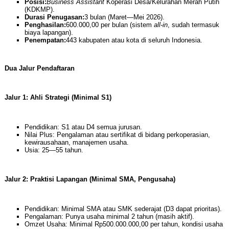
Posisi:
Business Assistant
Koperasi Desa/Kelurahan Merah Putih
(KDKMP).
Durasi Penugasan:
3 bulan (Maret—Mei 2026).
Penghasilan:
600.000,00 per bulan (sistem
all-in
, sudah termasuk
biaya lapangan).
Penempatan:
443 kabupaten atau kota di seluruh Indonesia.
Dua Jalur Pendaftaran
Jalur 1: Ahli Strategi (Minimal S1)
Pendidikan: S1 atau D4 semua jurusan.
Nilai Plus: Pengalaman atau sertifikat di bidang perkoperasian,
kewirausahaan, manajemen usaha.
Usia: 25—55 tahun.
Jalur 2: Praktisi Lapangan (Minimal SMA, Pengusaha)
Pendidikan: Minimal SMA atau SMK sederajat (D3 dapat prioritas).
Pengalaman: Punya usaha minimal 2 tahun (masih aktif).
Omzet Usaha: Minimal Rp500.000.000,00 per tahun, kondisi usaha