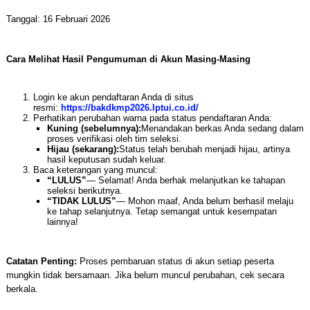
Tanggal: 16 Februari 2026
Cara Melihat Hasil Pengumuman di Akun Masing-Masing
Login ke akun pendaftaran Anda di situs
resmi:
https://bakdkmp2026.lptui.co.id/
Perhatikan perubahan warna pada status pendaftaran Anda:
Kuning (sebelumnya):
Menandakan berkas Anda sedang dalam
proses verifikasi oleh tim seleksi.
Hijau (sekarang):
Status telah berubah menjadi hijau, artinya
hasil keputusan sudah keluar.
Baca keterangan yang muncul:
“LULUS”
— Selamat! Anda berhak melanjutkan ke tahapan
seleksi berikutnya.
“TIDAK LULUS”
— Mohon maaf, Anda belum berhasil melaju
ke tahap selanjutnya. Tetap semangat untuk kesempatan
lainnya!
Catatan Penting:
Proses pembaruan status di akun setiap peserta
mungkin tidak bersamaan. Jika belum muncul perubahan, cek secara
berkala.