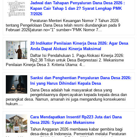
Jadwal dan Tahapan Penyaluran Dana Desa 2026 :
Kapan Cair Tahap 1 dan 2? Syarat Lengkap PMK
7/2026
Peraturan Menteri Keuangan Nomor 7 Tahun 2026
tentang Pengelolaan Dana Desa telah resmi diundangkan pada 9
Februari 2026[aturan no=”1″ sumber=”PMK Nomor 7...
20 Indikator Penilaian Kinerja Desa 2026: Agar Desa
Anda Dapat Alokasi Kinerja Maksimal
Daftar Isi Pendahuluan 1. Pagu Alokasi Kinerja 2026:
Rp2,38 Triliun untuk Desa Berprestasi 2. Mekanisme
Penilaian Kinerja Desa 3. Kriteria Utama: 4...
Sanksi dan Penghentian Penyaluran Dana Desa 2026:
Ini yang Harus Dihindari Kepala Desa
Dana Desa adalah hak masyarakat desa yang
pengelolaannya dipercayakan kepada kepala desa dan
perangkat desa. Namun, amanah ini juga mengandung konsekuensi
hukum....
Cara Mendapatkan Insentif Rp223 Juta dari Dana
Desa 2026: Syarat dan Mekanisme
Tahun Anggaran 2026 membawa kabar gembira bagi
desa-desa di Indonesia. Pemerintah melalui Peraturan