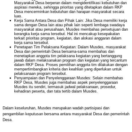
Masyarakat Desa berperan dalam mengidentifikasi kebutuhan dan
aspirasi mereka, sehingga prioritas yang ditetapkan dalam RKP
Desa mencerminkan kebutuhan dan harapan masyarakat secara
luas.
Kerja Sama Antara Desa dan Pihak Lain: Jika Desa memiliki kerja
sama dengan Desa lain atau pihak lain seperti lembaga swadaya
masyarakat atau perusahaan, Musdes membahas persetujuan dan
kerangka kerja sama tersebut. Hal ini mencakup kesepakatan
terkait prioritas program, kegiatan, dan alokasi anggaran dalam
kerja sama tersebut.
Penetapan Tim Pelaksana Kegiatan: Dalam Musdes, masyarakat
Desa dan pemerintah Desa bersama-sama membahas dan
menetapkan anggota tim pelaksana kegiatan yang bertanggung
jawab dalam melaksanakan program dan kegiatan yang tercantum
dalam RKP Desa. Proses pemilihan anggota tim dilakukan dengan
mempertimbangkan kriteria dan keahlian yang diperlukan untuk
pelaksanaan program tersebut.
Penyampaian dan Penyelenggaraan Musdes: Selain membahas
RKP Desa, Musdes juga membahas aspek penyelenggaraan
Musdes itu sendiri, termasuk jadwal pelaksanaan, prosedur,
kehadiran peserta, dan tata tertib dalam Musdes.
Dalam keseluruhan, Musdes merupakan wadah partisipasi dan
pengambilan keputusan bersama antara masyarakat Desa dan pemerintah
Desa.