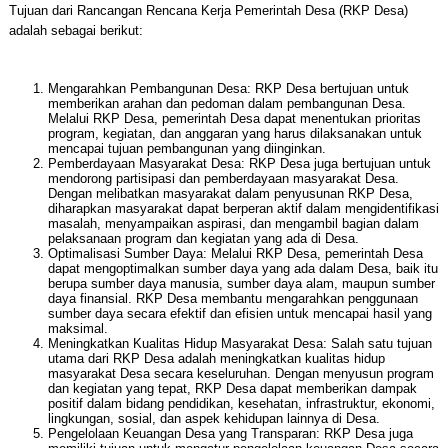
Tujuan dari Rancangan Rencana Kerja Pemerintah Desa (RKP Desa)
adalah sebagai berikut:
Mengarahkan Pembangunan Desa: RKP Desa bertujuan untuk
memberikan arahan dan pedoman dalam pembangunan Desa.
Melalui RKP Desa, pemerintah Desa dapat menentukan prioritas
program, kegiatan, dan anggaran yang harus dilaksanakan untuk
mencapai tujuan pembangunan yang diinginkan.
Pemberdayaan Masyarakat Desa: RKP Desa juga bertujuan untuk
mendorong partisipasi dan pemberdayaan masyarakat Desa.
Dengan melibatkan masyarakat dalam penyusunan RKP Desa,
diharapkan masyarakat dapat berperan aktif dalam mengidentifikasi
masalah, menyampaikan aspirasi, dan mengambil bagian dalam
pelaksanaan program dan kegiatan yang ada di Desa.
Optimalisasi Sumber Daya: Melalui RKP Desa, pemerintah Desa
dapat mengoptimalkan sumber daya yang ada dalam Desa, baik itu
berupa sumber daya manusia, sumber daya alam, maupun sumber
daya finansial. RKP Desa membantu mengarahkan penggunaan
sumber daya secara efektif dan efisien untuk mencapai hasil yang
maksimal.
Meningkatkan Kualitas Hidup Masyarakat Desa: Salah satu tujuan
utama dari RKP Desa adalah meningkatkan kualitas hidup
masyarakat Desa secara keseluruhan. Dengan menyusun program
dan kegiatan yang tepat, RKP Desa dapat memberikan dampak
positif dalam bidang pendidikan, kesehatan, infrastruktur, ekonomi,
lingkungan, sosial, dan aspek kehidupan lainnya di Desa.
Pengelolaan Keuangan Desa yang Transparan: RKP Desa juga