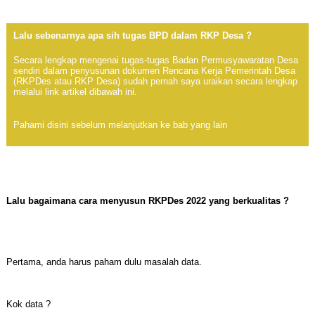
Lalu sebenarnya apa sih tugas BPD dalam RKP Desa ?
Secara lengkap mengenai tugas-tugas Badan Permusyawaratan Desa
sendiri dalam penyusunan dokumen Rencana Kerja Pemerintah Desa
(RKPDes atau RKP Desa) sudah pernah saya uraikan secara lengkap
melalui link artikel dibawah ini.
Pahami disini sebelum melanjutkan ke bab yang lain
Lalu bagaimana cara menyusun RKPDes 2022 yang berkualitas ?
Pertama, anda harus paham dulu masalah data.
Kok data ?