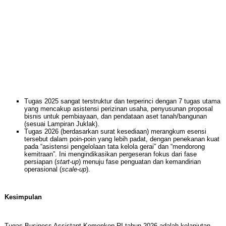
Tugas 2025 sangat terstruktur dan terperinci dengan 7 tugas utama
yang mencakup asistensi perizinan usaha, penyusunan proposal
bisnis untuk pembiayaan, dan pendataan aset tanah/bangunan
(sesuai Lampiran Juklak).
Tugas 2026 (berdasarkan surat kesediaan) merangkum esensi
tersebut dalam poin-poin yang lebih padat, dengan penekanan kuat
pada “asistensi pengelolaan tata kelola gerai” dan “mendorong
kemitraan”. Ini mengindikasikan pergeseran fokus dari fase
persiapan (
start-up
) menuju fase penguatan dan kemandirian
operasional (
scale-up
).
Kesimpulan
Tugas Business Assistant Kemenkop RI tahun 2026 adalah kelanjutan