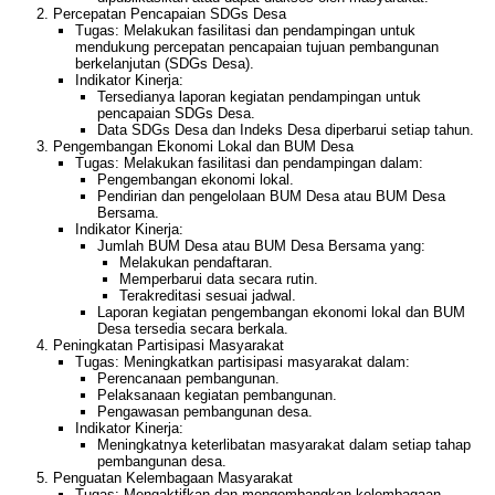
Percepatan Pencapaian SDGs Desa
Tugas: Melakukan fasilitasi dan pendampingan untuk
mendukung percepatan pencapaian tujuan pembangunan
berkelanjutan (SDGs Desa).
Indikator Kinerja:
Tersedianya laporan kegiatan pendampingan untuk
pencapaian SDGs Desa.
Data SDGs Desa dan Indeks Desa diperbarui setiap tahun.
Pengembangan Ekonomi Lokal dan BUM Desa
Tugas: Melakukan fasilitasi dan pendampingan dalam:
Pengembangan ekonomi lokal.
Pendirian dan pengelolaan BUM Desa atau BUM Desa
Bersama.
Indikator Kinerja:
Jumlah BUM Desa atau BUM Desa Bersama yang:
Melakukan pendaftaran.
Memperbarui data secara rutin.
Terakreditasi sesuai jadwal.
Laporan kegiatan pengembangan ekonomi lokal dan BUM
Desa tersedia secara berkala.
Peningkatan Partisipasi Masyarakat
Tugas: Meningkatkan partisipasi masyarakat dalam:
Perencanaan pembangunan.
Pelaksanaan kegiatan pembangunan.
Pengawasan pembangunan desa.
Indikator Kinerja:
Meningkatnya keterlibatan masyarakat dalam setiap tahap
pembangunan desa.
Penguatan Kelembagaan Masyarakat
Tugas: Mengaktifkan dan mengembangkan kelembagaan