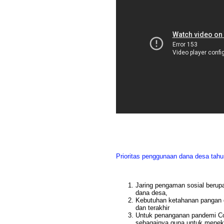
Prioritas penggunaan dana desa tah
Jaring pengaman sosial berup
dana desa,
Kebutuhan ketahanan pangan d
dan terakhir
Untuk penanganan pandemi Cov
sebagainya guna untuk meneka