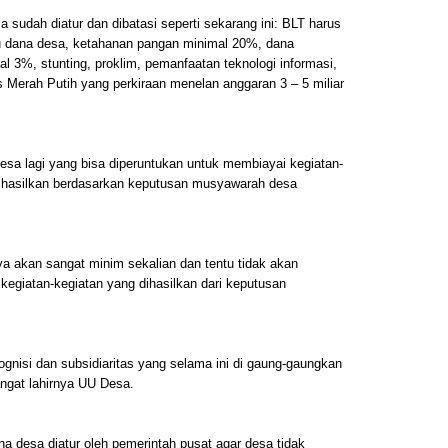
 sudah diatur dan dibatasi seperti sekarang ini: BLT harus
u dana desa, ketahanan pangan minimal 20%, dana
l 3%, stunting, proklim, pemanfaatan teknologi informasi,
Merah Putih yang perkiraan menelan anggaran 3 – 5 miliar
desa lagi yang bisa diperuntukan untuk membiayai kegiatan-
 dihasilkan berdasarkan keputusan musyawarah desa
a akan sangat minim sekalian dan tentu tidak akan
egiatan-kegiatan yang dihasilkan dari keputusan
ognisi dan subsidiaritas yang selama ini di gaung-gaungkan
ngat lahirnya UU Desa.
na desa diatur oleh pemerintah pusat agar desa tidak