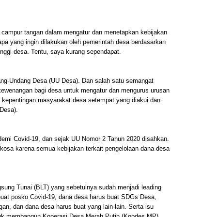
ut campur tangan dalam mengatur dan menetapkan kebijakan
pa yang ingin dilakukan oleh pemerintah desa berdasarkan
inggi desa. Tentu, saya kurang sependapat.
dang-Undang Desa (UU Desa). Dan salah satu semangat
 kewenangan bagi desa untuk mengatur dan mengurus urusan
n kepentingan masyarakat desa setempat yang diakui dan
 Desa).
demi Covid-19, dan sejak UU Nomor 2 Tahun 2020 disahkan.
kosa karena semua kebijakan terkait pengelolaan dana desa
sung Tunai (BLT) yang sebetulnya sudah menjadi leading
uat posko Covid-19, dana desa harus buat SDGs Desa,
n, dan dana desa harus buat yang lain-lain. Serta isu
ntuk membangun Koperasi Desa Merah Putih (Kopdes MP)