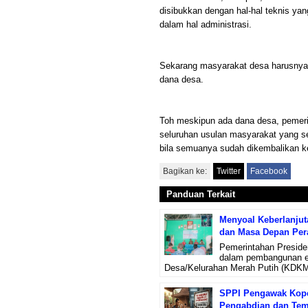
disibukkan dengan hal-hal teknis yan
dalam hal administrasi.
Sekarang masyarakat desa harusnya 
dana desa.
Toh meskipun ada dana desa, pemeri
seluruhan usulan masyarakat yang s
bila semuanya sudah dikembalikan 
Bagikan ke:
Twitter
Facebook
Panduan Terkait
Menyoal Keberlanju
dan Masa Depan Per
Pemerintahan Preside
dalam pembangunan ek
Desa/Kelurahan Merah Putih (KDKMP
SPPI Pengawak Koper
Pengabdian dan Tem