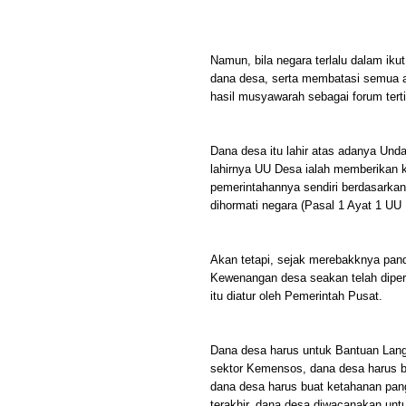
Namun, bila negara terlalu dalam ik
dana desa, serta membatasi semua a
hasil musyawarah sebagai forum tert
Dana desa itu lahir atas adanya Un
lahirnya UU Desa ialah memberikan
pemerintahannya sendiri berdasarka
dihormati negara (Pasal 1 Ayat 1 UU
Akan tetapi, sejak merebakknya pan
Kewenangan desa seakan telah diper
itu diatur oleh Pemerintah Pusat.
Dana desa harus untuk Bantuan Lang
sektor Kemensos, dana desa harus b
dana desa harus buat ketahanan panga
terakhir, dana desa diwacanakan u