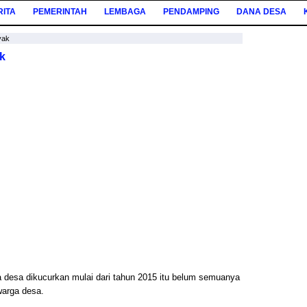
RITA
PEMERINTAH
LEMBAGA
PENDAMPING
DANA DESA
yak
k
a desa dikucurkan mulai dari tahun 2015 itu belum semuanya
warga desa.