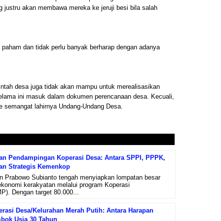
g justru akan membawa mereka ke jeruji besi bila salah
paham dan tidak perlu banyak berharap dengan adanya
ntah desa juga tidak akan mampu untuk merealisasikan
elama ini masuk dalam dokumen perencanaan desa. Kecuali,
ke semangat lahirnya Undang-Undang Desa.
tan Pendampingan Koperasi Desa: Antara SPPI, PPPK,
an Strategis Kemenkop
n Prabowo Subianto tengah menyiapkan lompatan besar
onomi kerakyatan melalui program Koperasi
). Dengan target 80.000...
asi Desa/Kelurahan Merah Putih: Antara Harapan
bok Usia 30 Tahun