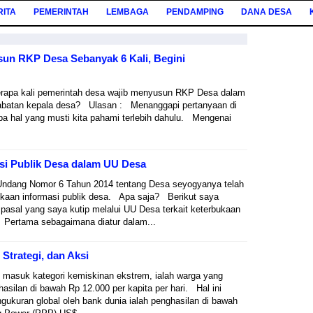
RITA
PEMERINTAH
LEMBAGA
PENDAMPING
DANA DESA
un RKP Desa Sebanyak 6 Kali, Begini
rapa kali pemerintah desa wajib menyusun RKP Desa dalam
jabatan kepala desa? Ulasan : Menanggapi pertanyaan di
pa hal yang musti kita pahami terlebih dahulu. Mengenai
si Publik Desa dalam UU Desa
ndang Nomor 6 Tahun 2014 tentang Desa seyogyanya telah
kaan informasi publik desa. Apa saja? Berikut saya
 pasal yang saya kutip melalui UU Desa terkait keterbukaan
. Pertama sebagaimana diatur dalam...
Strategi, dan Aksi
masuk kategori kemiskinan ekstrem, ialah warga yang
silan di bawah Rp 12.000 per kapita per hari. Hal ini
gukuran global oleh bank dunia ialah penghasilan di bawah