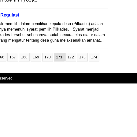
g Power (PPP) US$...
 Regulasi
k memilih dalam pemilihan kepala desa (Pilkades) adalah
nya memenuhi syarat pemilih Pilkades. Syarat menjadi
lkades tersebut sebenarnya sudah secara jelas diatur dalam
 yang mengatur tentang desa guna melaksanakan amanat...
66
167
168
169
170
171
172
173
174
eserved.