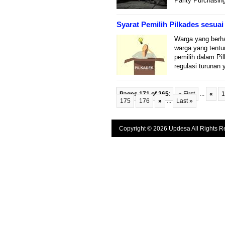
Parity Purchasin
Syarat Pemilih Pilkades sesuai
Warga yang berha
warga yang tentu
pemilih dalam Pi
regulasi turunan
Pages 171 of 265
:
« First
...
«
1
175
176
»
...
Last »
Copyright © 2026 Updesa All Rights R