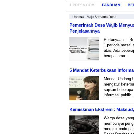
UPDESA.COM
PANDUAN
BE
Updesa - Maju Bersama Desa
Pemerintah Desa Wajib Menyus
Penjelasannya
Pertanyaan : Be
1 periode masa 
atas. Ada bebera
berapa lama...
5 Mandat Keterbukaan Informa
Mandat Undang-U
mengatur keterbu
sajikan beberapa
informasi publik
Kemiskinan Ekstrem : Maksud, 
Warga desa yang 
mempunyai pengha
merujuk pada pen