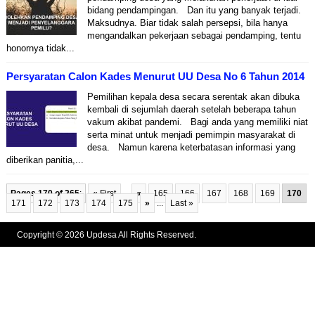
bidang pendampingan. Dan itu yang banyak terjadi.
Maksudnya. Biar tidak salah persepsi, bila hanya
mengandalkan pekerjaan sebagai pendamping, tentu
honornya tidak...
Persyaratan Calon Kades Menurut UU Desa No 6 Tahun 2014
Pemilihan kepala desa secara serentak akan dibuka
kembali di sejumlah daerah setelah beberapa tahun
vakum akibat pandemi. Bagi anda yang memiliki niat
serta minat untuk menjadi pemimpin masyarakat di
desa. Namun karena keterbatasan informasi yang
diberikan panitia,...
Pages 170 of 265
:
« First
...
«
165
166
167
168
169
170
171
172
173
174
175
»
...
Last »
Copyright © 2026 Updesa All Rights Reserved.