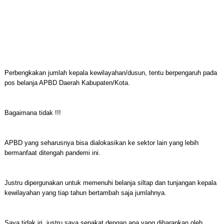
Perbengkakan jumlah kepala kewilayahan/dusun, tentu berpengaruh pada
pos belanja APBD Daerah Kabupaten/Kota.
Bagaimana tidak !!!
APBD yang seharusnya bisa dialokasikan ke sektor lain yang lebih
bermanfaat ditengah pandemi ini.
Justru dipergunakan untuk memenuhi belanja siltap dan tunjangan kepala
kewilayahan yang tiap tahun bertambah saja jumlahnya.
Saya tidak iri, justru saya sepakat dengan apa yang diharapkan oleh