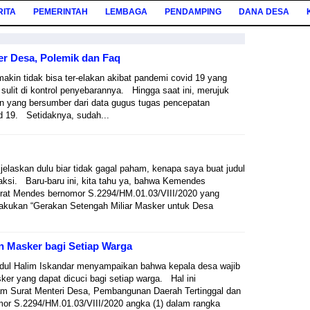
RITA
PEMERINTAH
LEMBAGA
PENDAMPING
DANA DESA
er Desa, Polemik dan Faq
makin tidak bisa ter-elakan akibat pandemi covid 19 yang
sulit di kontrol penyebarannya. Hingga saat ini, merujuk
n yang bersumber dari data gugus tugas pencepatan
d 19. Setidaknya, sudah...
 jelaskan dulu biar tidak gagal paham, kenapa saya buat judul
ksi. Baru-baru ini, kita tahu ya, bahwa Kemendes
rat Mendes bernomor S.2294/HM.01.03/VIII/2020 yang
lakukan “Gerakan Setengah Miliar Masker untuk Desa
 Masker bagi Setiap Warga
dul Halim Iskandar menyampaikan bahwa kepala desa wajib
r yang dapat dicuci bagi setiap warga. Hal ini
am Surat Menteri Desa, Pembangunan Daerah Tertinggal dan
or S.2294/HM.01.03/VIII/2020 angka (1) dalam rangka