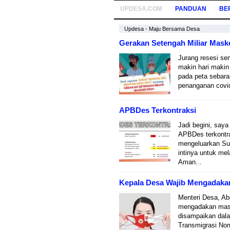
UPDESA.COM
PANDUAN
BE
Updesa - Maju Bersama Desa
Gerakan Setengah Miliar Mask
Jurang resesi se
makin hari makin 
pada peta sebara
penanganan covi
APBDes Terkontraksi
Jadi begini, saya
APBDes terkontra
mengeluarkan Su
intinya untuk me
Aman...
Kepala Desa Wajib Mengadakan
Menteri Desa, Ab
mengadakan maske
disampaikan dal
Transmigrasi Nom