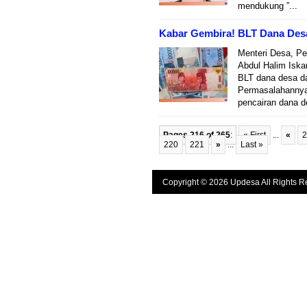
mendukung ”...
Kabar Gembira! BLT Dana Des
Menteri Desa, P
Abdul Halim Isk
BLT dana desa d
Permasalahannya
pencairan dana d
Pages 216 of 265
:
« First
...
«
2
220
221
»
...
Last »
Copyright © 2026 Updesa All Rights R