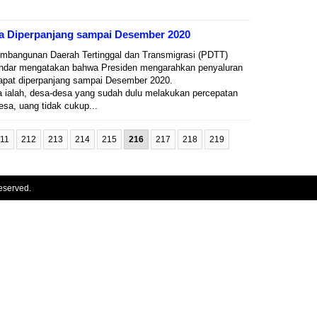
a Diperpanjang sampai Desember 2020
embangunan Daerah Tertinggal dan Transmigrasi (PDTT)
andar mengatakan bahwa Presiden mengarahkan penyaluran
apat diperpanjang sampai Desember 2020.
 ialah, desa-desa yang sudah dulu melakukan percepatan
esa, uang tidak cukup...
11
212
213
214
215
216
217
218
219
eserved.