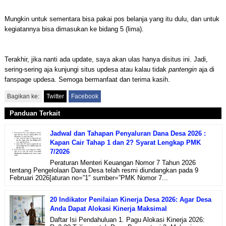
Mungkin untuk sementara bisa pakai pos belanja yang itu dulu, dan untuk
kegiatannya bisa dimasukan ke bidang 5 (lima).
Terakhir, jika nanti ada update, saya akan ulas hanya disitus ini. Jadi,
sering-sering aja kunjungi situs updesa atau kalau tidak
pantengin
aja di
fanspage updesa. Semoga bermanfaat dan terima kasih.
Bagikan ke:
Twitter
Facebook
Panduan Terkait
Jadwal dan Tahapan Penyaluran Dana Desa 2026 :
Kapan Cair Tahap 1 dan 2? Syarat Lengkap PMK
7/2026
Peraturan Menteri Keuangan Nomor 7 Tahun 2026
tentang Pengelolaan Dana Desa telah resmi diundangkan pada 9
Februari 2026[aturan no=”1″ sumber=”PMK Nomor 7...
20 Indikator Penilaian Kinerja Desa 2026: Agar Desa
Anda Dapat Alokasi Kinerja Maksimal
Daftar Isi Pendahuluan 1. Pagu Alokasi Kinerja 2026: