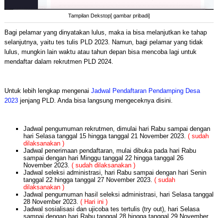
Tampilan Dekstop[ gambar pribadi]
Bagi pelamar yang dinyatakan lulus, maka ia bisa melanjutkan ke tahap
selanjutnya, yaitu tes tulis PLD 2023. Namun, bagi pelamar yang tidak
lulus, mungkin lain waktu atau tahun depan bisa mencoba lagi untuk
mendaftar dalam rekrutmen PLD 2024.
Untuk lebih lengkap mengenai
Jadwal Pendaftaran Pendamping Desa
2023
jenjang PLD. Anda bisa langsung mengeceknya disini.
Jadwal pengumuman rekrutmen, dimulai hari Rabu sampai dengan
hari Selasa tanggal 15 hingga tanggal 21 November 2023.
( sudah
dilaksanakan )
Jadwal penerimaan pendaftaran, mulai dibuka pada hari Rabu
sampai dengan hari Minggu tanggal 22 hingga tanggal 26
November 2023.
( sudah dilaksanakan )
Jadwal seleksi administrasi, hari Rabu sampai dengan hari Senin
tanggal 22 hingga tanggal 27 November 2023.
( sudah
dilaksanakan )
Jadwal pengumuman hasil seleksi administrasi, hari Selasa tanggal
28 November 2023.
( Hari ini )
Jadwal sosialisasi dan ujicoba tes tertulis (try out), hari Selasa
sampai dengan hari Rabu tanggal 28 hingga tanggal 29 November