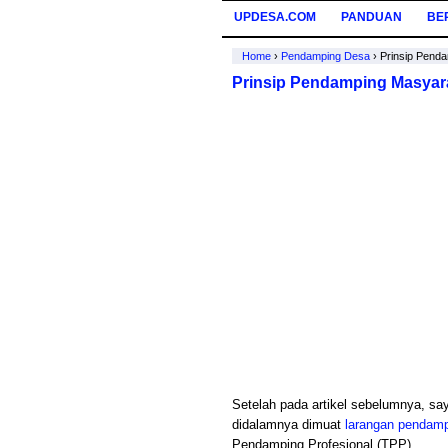
UPDESA.COM
PANDUAN
BE
Home
›
Pendamping Desa
›
Prinsip Pend
Prinsip Pendamping Masyar
Setelah pada artikel sebelumnya, s
didalamnya dimuat
larangan pendam
Pendamping Profesional (TPP)