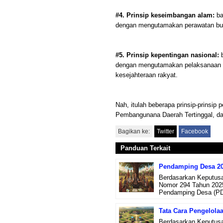
#4. Prinsip keseimbangan alam:
ba
dengan mengutamakan perawatan bumi
#5. Prinsip kepentingan nasional:
b
dengan mengutamakan pelaksanaan ke
kesejahteraan rakyat.
Nah, itulah beberapa prinsip-prinsi
Pembangunana Daerah Tertinggal, d
Bagikan ke:
Twitter
Facebook
Panduan Terkait
Pendamping Desa 202
Berdasarkan Keputusa
Nomor 294 Tahun 2025
Pendamping Desa (PD
Tata Cara Pengelola
Berdasarkan Keputusa