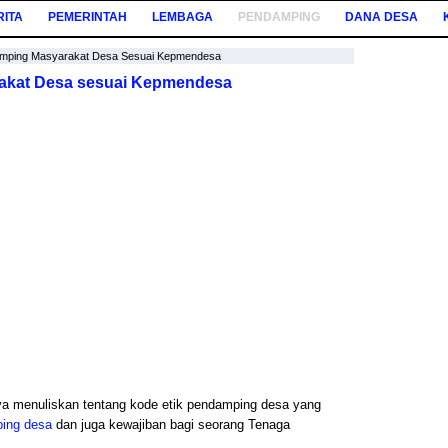
RITA
PEMERINTAH
LEMBAGA
PENDAMPING
DANA DESA
amping Masyarakat Desa Sesuai Kepmendesa
akat Desa sesuai Kepmendesa
aya menuliskan tentang kode etik pendamping desa yang
ping desa
dan juga kewajiban bagi seorang Tenaga