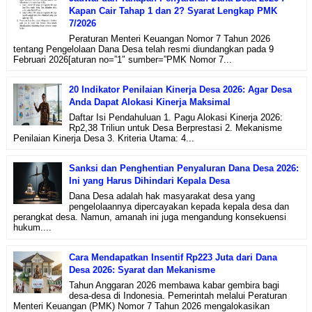
Kapan Cair Tahap 1 dan 2? Syarat Lengkap PMK
7/2026
Peraturan Menteri Keuangan Nomor 7 Tahun 2026
tentang Pengelolaan Dana Desa telah resmi diundangkan pada 9
Februari 2026[aturan no=”1″ sumber=”PMK Nomor 7...
20 Indikator Penilaian Kinerja Desa 2026: Agar Desa
Anda Dapat Alokasi Kinerja Maksimal
Daftar Isi Pendahuluan 1. Pagu Alokasi Kinerja 2026:
Rp2,38 Triliun untuk Desa Berprestasi 2. Mekanisme
Penilaian Kinerja Desa 3. Kriteria Utama: 4...
Sanksi dan Penghentian Penyaluran Dana Desa 2026:
Ini yang Harus Dihindari Kepala Desa
Dana Desa adalah hak masyarakat desa yang
pengelolaannya dipercayakan kepada kepala desa dan
perangkat desa. Namun, amanah ini juga mengandung konsekuensi
hukum....
Cara Mendapatkan Insentif Rp223 Juta dari Dana
Desa 2026: Syarat dan Mekanisme
Tahun Anggaran 2026 membawa kabar gembira bagi
desa-desa di Indonesia. Pemerintah melalui Peraturan
Menteri Keuangan (PMK) Nomor 7 Tahun 2026 mengalokasikan