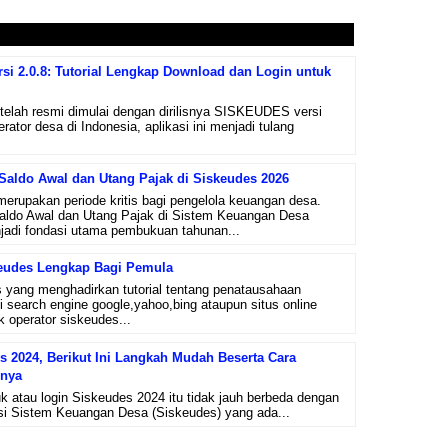
i 2.0.8: Tutorial Lengkap Download dan Login untuk
telah resmi dimulai dengan dirilisnya SISKEUDES versi
erator desa di Indonesia, aplikasi ini menjadi tulang
aldo Awal dan Utang Pajak di Siskeudes 2026
erupakan periode kritis bagi pengelola keuangan desa.
aldo Awal dan Utang Pajak di Sistem Keuangan Desa
jadi fondasi utama pembukuan tahunan...
eudes Lengkap Bagi Pemula
 yang menghadirkan tutorial tentang penatausahaan
i search engine google,yahoo,bing ataupun situs online
k operator siskeudes...
s 2024, Berikut Ini Langkah Mudah Beserta Cara
rnya
 atau login Siskeudes 2024 itu tidak jauh berbeda dengan
asi Sistem Keuangan Desa (Siskeudes) yang ada...