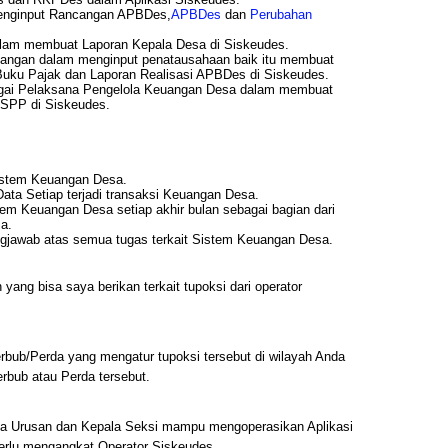
enginput Rancangan APBDes,
APBDes
dan
Perubahan
lam membuat Laporan Kepala Desa di Siskeudes.
ngan dalam menginput penatausahaan baik itu membuat
ku Pajak dan Laporan Realisasi APBDes di Siskeudes.
gai Pelaksana Pengelola Keuangan Desa dalam membuat
SPP di Siskeudes.
istem Keuangan Desa.
ta Setiap terjadi transaksi Keuangan Desa.
em Keuangan Desa setiap akhir bulan sebagai bagian dari
a.
gjawab atas semua tugas terkait Sistem Keuangan Desa.
yang bisa saya berikan terkait tupoksi dari operator
bub/Perda yang mengatur tupoksi tersebut di wilayah Anda
bub atau Perda tersebut.
la Urusan dan Kepala Seksi mampu mengoperasikan Aplikasi
erlu mengangkat Operator Siskeudes.