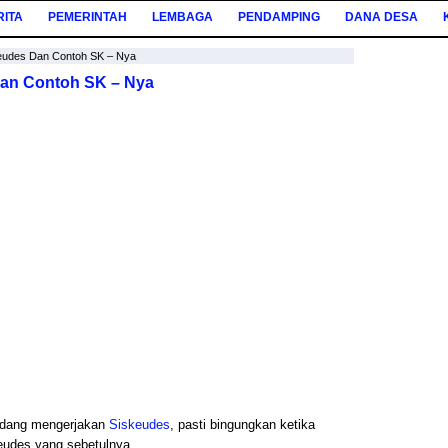
RITA
PEMERINTAH
LEMBAGA
PENDAMPING
DANA DESA
eudes Dan Contoh SK – Nya
dan Contoh SK – Nya
sedang mengerjakan
Siskeudes
, pasti bingungkan ketika
eudes yang sebetulnya.