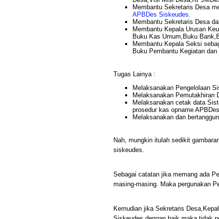
Membantu Sekretaris Desa m
APBDes Siskeudes
.
Membantu Sekretaris Desa da
Membantu Kepala Urusan Keua
Buku Kas Umum,Buku Bank,Bu
Membantu Kepala Seksi seba
Buku Pembantu Kegiatan dan 
Tugas Lainya :
Melaksanakan Pengelolaan S
Melaksanakan Pemutakhiran Da
Melaksanakan cetak data Sist
prosedur kas opname APBDes
Melaksanakan dan bertanggun
Nah, mungkin itulah sedikit gambaran 
siskeudes.
Sebagai catatan jika memang ada Per
masing-masing. Maka pergunakan Per
Kemudian jika Sekretaris Desa,Kepa
Siskeudes dengan baik maka tidak p