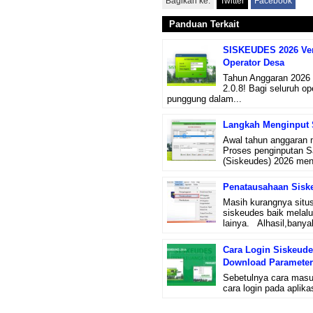
Bagikan ke:
Twitter
Facebook
Panduan Terkait
SISKEUDES 2026 Vers
Operator Desa
Tahun Anggaran 2026 
2.0.8! Bagi seluruh op
punggung dalam...
Langkah Menginput S
Awal tahun anggaran m
Proses penginputan S
(Siskeudes) 2026 men
Penatausahaan Sisk
Masih kurangnya situs
siskeudes baik melalu
lainya. Alhasil,banya
Cara Login Siskeude
Download Paramete
Sebetulnya cara masuk
cara login pada aplik