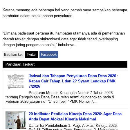
Karena memang ada beberapa hal yang pernah saya sampaikan beberapa
hambatan dalam pelaksanaan penyaluran.
“Dimana pada saat pertama itu hambatan utamanya ada di pemerintahan
daerah terkait dengan sinkronisasi data agar tidak terjadi overlapping
dengan jaring pengaman sosial,” imbuhnya.
Bagikan ke:
Twitter
Facebook
Panduan Terkait
Jadwal dan Tahapan Penyaluran Dana Desa 2026 :
Kapan Cair Tahap 1 dan 2? Syarat Lengkap PMK
7/2026
Peraturan Menteri Keuangan Nomor 7 Tahun 2026
tentang Pengelolaan Dana Desa telah resmi diundangkan pada 9
Februari 2026[aturan no=”1″ sumber=”PMK Nomor 7...
20 Indikator Penilaian Kinerja Desa 2026: Agar Desa
Anda Dapat Alokasi Kinerja Maksimal
Daftar Isi Pendahuluan 1. Pagu Alokasi Kinerja 2026:
Rp2,38 Triliun untuk Desa Berprestasi 2. Mekanisme