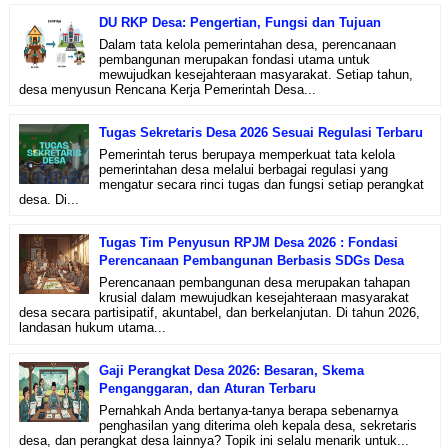
DU RKP Desa: Pengertian, Fungsi dan Tujuan
Dalam tata kelola pemerintahan desa, perencanaan
pembangunan merupakan fondasi utama untuk
mewujudkan kesejahteraan masyarakat. Setiap tahun,
desa menyusun Rencana Kerja Pemerintah Desa...
Tugas Sekretaris Desa 2026 Sesuai Regulasi Terbaru
Pemerintah terus berupaya memperkuat tata kelola
pemerintahan desa melalui berbagai regulasi yang
mengatur secara rinci tugas dan fungsi setiap perangkat
desa. Di...
Tugas Tim Penyusun RPJM Desa 2026 : Fondasi
Perencanaan Pembangunan Berbasis SDGs Desa
Perencanaan pembangunan desa merupakan tahapan
krusial dalam mewujudkan kesejahteraan masyarakat
desa secara partisipatif, akuntabel, dan berkelanjutan. Di tahun 2026,
landasan hukum utama...
Gaji Perangkat Desa 2026: Besaran, Skema
Penganggaran, dan Aturan Terbaru
Pernahkah Anda bertanya-tanya berapa sebenarnya
penghasilan yang diterima oleh kepala desa, sekretaris
desa, dan perangkat desa lainnya? Topik ini selalu menarik untuk...