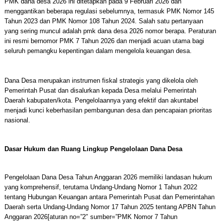
PMK dana desa 2026 ini ditetapkan pada 9 Februari 2026 dan
menggantikan beberapa regulasi sebelumnya, termasuk PMK Nomor 145
Tahun 2023 dan PMK Nomor 108 Tahun 2024. Salah satu pertanyaan
yang sering muncul adalah pmk dana desa 2026 nomor berapa. Peraturan
ini resmi bernomor PMK 7 Tahun 2026 dan menjadi acuan utama bagi
seluruh pemangku kepentingan dalam mengelola keuangan desa.
Dana Desa merupakan instrumen fiskal strategis yang dikelola oleh
Pemerintah Pusat dan disalurkan kepada Desa melalui Pemerintah
Daerah kabupaten/kota. Pengelolaannya yang efektif dan akuntabel
menjadi kunci keberhasilan pembangunan desa dan pencapaian prioritas
nasional.
Dasar Hukum dan Ruang Lingkup Pengelolaan Dana Desa
Pengelolaan Dana Desa Tahun Anggaran 2026 memiliki landasan hukum
yang komprehensif, terutama Undang-Undang Nomor 1 Tahun 2022
tentang Hubungan Keuangan antara Pemerintah Pusat dan Pemerintahan
Daerah serta Undang-Undang Nomor 17 Tahun 2025 tentang APBN Tahun
Anggaran 2026[aturan no=”2″ sumber=”PMK Nomor 7 Tahun