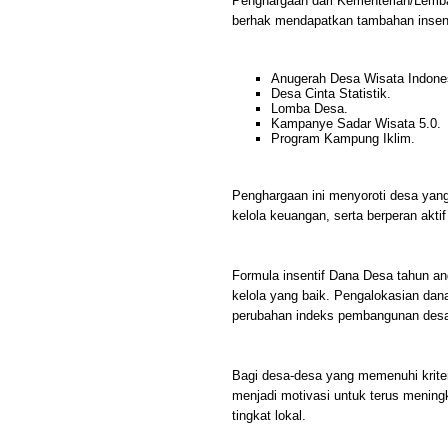
Penghargaan dari Kementerian/Lemba
berhak mendapatkan tambahan insenti
Anugerah Desa Wisata Indone
Desa Cinta Statistik.
Lomba Desa.
Kampanye Sadar Wisata 5.0.
Program Kampung Iklim.
Penghargaan ini menyoroti desa yang
kelola keuangan, serta berperan akti
Formula insentif Dana Desa tahun ang
kelola yang baik. Pengalokasian dana
perubahan indeks pembangunan desa 
Bagi desa-desa yang memenuhi kriter
menjadi motivasi untuk terus mening
tingkat lokal.