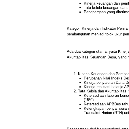
Kinerja keuangan dan pem
Tata kelola keuangan dan a
Penghargaan yang diterima
Kategori Kinerja dan Indikator Peni
pembangunan menjadi tolok ukur pen
Ada dua kategori utama, yaitu Kine
Akuntabilitas Keuangan Desa, yang ma
Kinerja Keuangan dan Pemba
Perubahan Nilai Indeks D
Kinerja penyaluran Dana D
Kinerja realisasi belanja 
Tata Kelola dan Akuntabilita
Ketersediaan laporan kons
(15%).
Ketersediaan APBDes tahu
Kelengkapan penyampaian l
Transaksi Harian (RTH) un