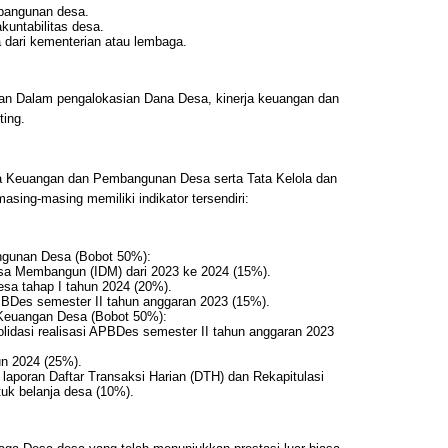
bangunan desa.
kuntabilitas desa.
 dari kementerian atau lembaga.
laian Dalam pengalokasian Dana Desa, kinerja keuangan dan
ting.
rja Keuangan dan Pembangunan Desa serta Tata Kelola dan
sing-masing memiliki indikator tersendiri:
ngunan Desa (Bobot 50%):
esa Membangun (IDM) dari 2023 ke 2024 (15%).
esa tahap I tahun 2024 (20%).
APBDes semester II tahun anggaran 2023 (15%).
s Keuangan Desa (Bobot 50%):
olidasi realisasi APBDes semester II tahun anggaran 2023
n 2024 (25%).
aporan Daftar Transaksi Harian (DTH) dan Rekapitulasi
tuk belanja desa (10%).