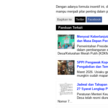
Dengan adanya formula insentif ini,
mampu menjadi pilar penting dalam 
Bagikan ke:
Twitter
Facebook
Panduan Terkait
Menyoal Keberlanju
dan Masa Depan Per
Pemerintahan Preside
dalam pembangunan ek
Desa/Kelurahan Merah Putih (KDKMP
SPPI Pengawak Koper
Pengabdian dan Tem
Maret 2026. Usiaku g
mungkin sudah mapan 
Jadwal dan Tahapan 
2? Syarat Lengkap 
Peraturan Menteri Ke
Desa telah resmi diu
Nomor 7...