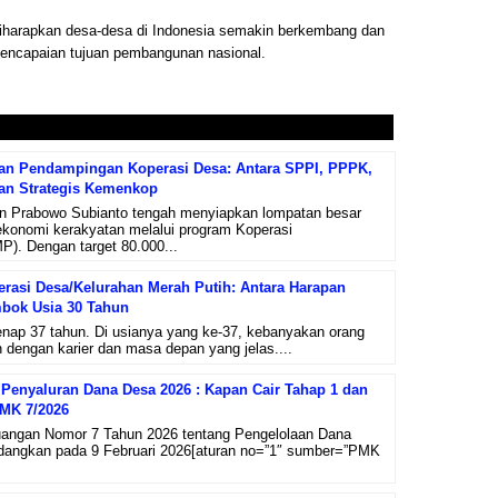
 diharapkan desa-desa di Indonesia semakin berkembang dan
pencapaian tujuan pembangunan nasional.
tan Pendampingan Koperasi Desa: Antara SPPI, PPPK,
an Strategis Kemenkop
n Prabowo Subianto tengah menyiapkan lompatan besar
onomi kerakyatan melalui program Koperasi
). Dengan target 80.000...
asi Desa/Kelurahan Merah Putih: Antara Harapan
bok Usia 30 Tahun
enap 37 tahun. Di usianya yang ke-37, kebanyakan orang
dengan karier dan masa depan yang jelas....
Penyaluran Dana Desa 2026 : Kapan Cair Tahap 1 dan
PMK 7/2026
uangan Nomor 7 Tahun 2026 tentang Pengelolaan Dana
ndangkan pada 9 Februari 2026[aturan no=”1″ sumber=”PMK