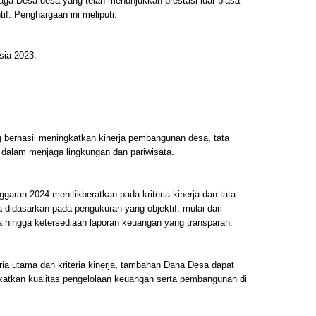
ga Desa-desa yang telah menunjukkan prestasi luar biasa
f. Penghargaan ini meliputi:
sia 2023.
 berhasil meningkatkan kinerja pembangunan desa, tata
f dalam menjaga lingkungan dan pariwisata.
garan 2024 menitikberatkan pada kriteria kinerja dan tata
 didasarkan pada pengukuran yang objektif, mulai dari
hingga ketersediaan laporan keuangan yang transparan.
ia utama dan kriteria kinerja, tambahan Dana Desa dapat
katkan kualitas pengelolaan keuangan serta pembangunan di