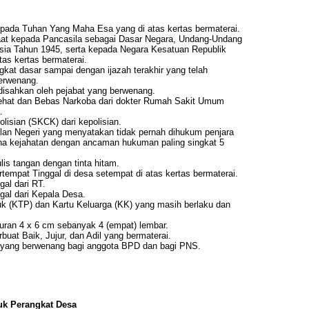
pada Tuhan Yang Maha Esa yang di atas kertas bermaterai.
aat kepada Pancasila sebagai Dasar Negara, Undang-Undang
sia Tahun 1945, serta kepada Negara Kesatuan Republik
tas kertas bermaterai.
ngkat dasar sampai dengan ijazah terakhir yang telah
berwenang.
disahkan oleh pejabat yang berwenang.
ehat dan Bebas Narkoba dari dokter Rumah Sakit Umum
…
lisian (SKCK) dari kepolisian.
ilan Negeri yang menyatakan tidak pernah dihukum penjara
na kejahatan dengan ancaman hukuman paling singkat 5
lis tangan dengan tinta hitam.
tempat Tinggal di desa setempat di atas kertas bermaterai.
al dari RT.
gal dari Kepala Desa.
k (KTP) dan Kartu Keluarga (KK) yang masih berlaku dan
uran 4 x 6 cm sebanyak 4 (empat) lembar.
uat Baik, Jujur, dan Adil yang bermaterai.
bat yang berwenang bagi anggota BPD dan bagi PNS.
uk Perangkat Desa