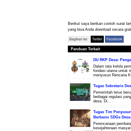
Berikut saya berikan contoh surat la
yang bisa Anda download secara gratis
Bagikan ke:
Twitter
Facebook
Panduan Terkait
DU RKP Desa: Penger
Dalam tata kelola pe
fondasi utama untuk 
menyusun Rencana Ker
Tugas Sekretaris De
Pemerintah terus beru
berbagai regulasi yan
desa. Di...
Tugas Tim Penyusun
Berbasis SDGs Desa
Perencanaan pembang
kesejahteraan masyarak