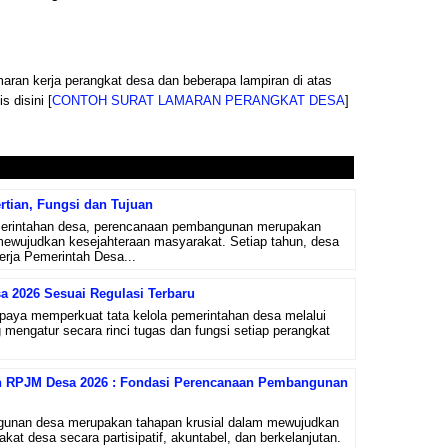
maran kerja perangkat desa dan beberapa lampiran di atas
 disini [
CONTOH SURAT LAMARAN PERANGKAT DESA
]
tian, Fungsi dan Tujuan
merintahan desa, perencanaan pembangunan merupakan
mewujudkan kesejahteraan masyarakat. Setiap tahun, desa
ja Pemerintah Desa...
sa 2026 Sesuai Regulasi Terbaru
paya memperkuat tata kelola pemerintahan desa melalui
g mengatur secara rinci tugas dan fungsi setiap perangkat
 RPJM Desa 2026 : Fondasi Perencanaan Pembangunan
unan desa merupakan tahapan krusial dalam mewujudkan
at desa secara partisipatif, akuntabel, dan berkelanjutan.