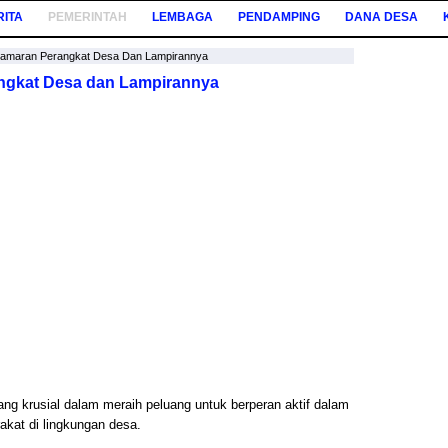
RITA
PEMERINTAH
LEMBAGA
PENDAMPING
DANA DESA
Lamaran Perangkat Desa Dan Lampirannya
ngkat Desa dan Lampirannya
ang krusial dalam meraih peluang untuk berperan aktif dalam
kat di lingkungan desa.