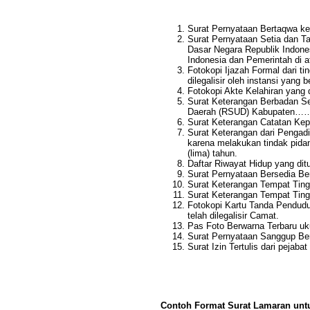
Surat Pernyataan Bertaqwa ke
Surat Pernyataan Setia dan T
Dasar Negara Republik Indone
Indonesia dan Pemerintah di a
Fotokopi Ijazah Formal dari ti
dilegalisir oleh instansi yang 
Fotokopi Akte Kelahiran yang 
Surat Keterangan Berbadan S
Daerah (RSUD) Kabupaten…
Surat Keterangan Catatan Kepo
Surat Keterangan dari Pengad
karena melakukan tindak pida
(lima) tahun.
Daftar Riwayat Hidup yang ditu
Surat Pernyataan Bersedia Ber
Surat Keterangan Tempat Tingg
Surat Keterangan Tempat Ting
Fotokopi Kartu Tanda Pendudu
telah dilegalisir Camat.
Pas Foto Berwarna Terbaru uk
Surat Pernyataan Sanggup Berb
Surat Izin Tertulis dari peja
Contoh Format Surat Lamaran unt